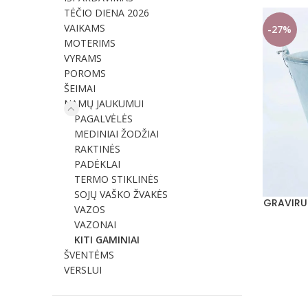
TĖČIO DIENA 2026
VAIKAMS
-27%
MOTERIMS
VYRAMS
POROMS
ŠEIMAI
NAMŲ JAUKUMUI
PAGALVĖLĖS
MEDINIAI ŽODŽIAI
RAKTINĖS
PADĖKLAI
TERMO STIKLINĖS
SOJŲ VAŠKO ŽVAKĖS
GRAVIRUO
Į KREPŠELĮ
VAZOS
VAZONAI
KITI GAMINIAI
ŠVENTĖMS
VERSLUI