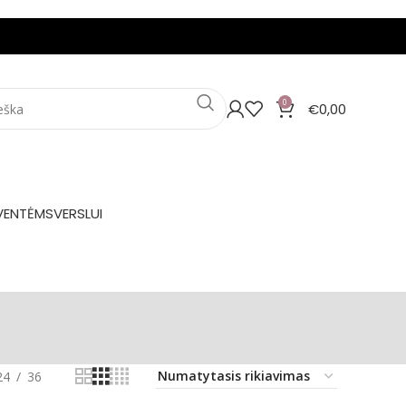
0
€
0,00
VENTĖMS
VERSLUI
24
36