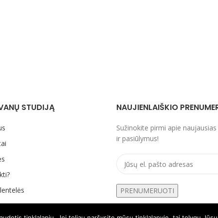
VANŲ STUDIJĄ
NAUJIENLAIŠKIO PRENUME
us
Sužinokite pirmi apie naujausias
ir pasiūlymus!
ai
ės
kti?
lentelės
otis tinklalapiu. Jei toliau naršysite mūsų tinklalapyje, tai tolygu Jūs