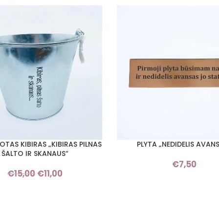
TAS KIBIRAS „KIBIRAS PILNAS
PLYTA „NEDIDELIS AVAN
Į KREPŠELĮ
ŠALTO IR SKANAUS“
€
7,50
€
15,00
€
11,00
Original price
Current
was: €15,00.
price is:
€11,00.