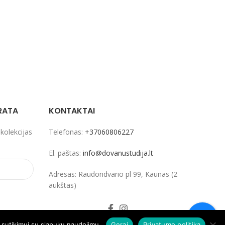
RATA
KONTAKTAI
 kolekcijas
Telefonas:
+37060806227
El. paštas:
info@dovanustudija.lt
Adresas: Raudondvario pl 99, Kaunas (2
aukštas)
ų sutikimui su slapukų naudojimu.
Gerai
Privatumo politika