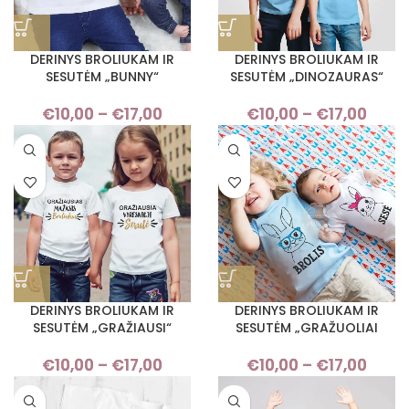
DERINYS BROLIUKAM IR
DERINYS BROLIUKAM IR
SESUTĖM „BUNNY“
SESUTĖM „DINOZAURAS“
€
10,00
–
€
17,00
Price
€
10,00
–
€
17,00
Pri
range:
rang
€10,00
€10,
through
thro
€17,00
€17,
DERINYS BROLIUKAM IR
DERINYS BROLIUKAM IR
SESUTĖM „GRAŽIAUSI“
SESUTĖM „GRAŽUOLIAI
€
10,00
–
€
17,00
Price
€
10,00
–
€
17,00
Pri
range:
rang
€10,00
€10,