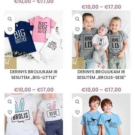
€
10,00
–
€
17,00
Price
€
10,00
–
€
17,00
Pri
range:
rang
€10,00
€10,
through
thro
€17,00
€17,
DERINYS BROLIUKAM IR
DERINYS BROLIUKAM IR
SESUTĖM „BIG-LITTLE“
SESUTĖM „BROLIS-SESĖ“
€
10,00
–
€
17,00
Price
€
10,00
–
€
17,00
Pri
range:
rang
€10,00
€10,
through
thro
€17,00
€17,