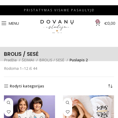
P R I S T A T Y M A S V I S A M E P A S A U L Y J E!
0
MENU
€
0,00
BROLIS / SESĖ
Pradžia
ŠEIMAI
BROLIS / SESĖ
Puslapis 2
Rodoma 1–12 iš 44
Rodyti kategorijas