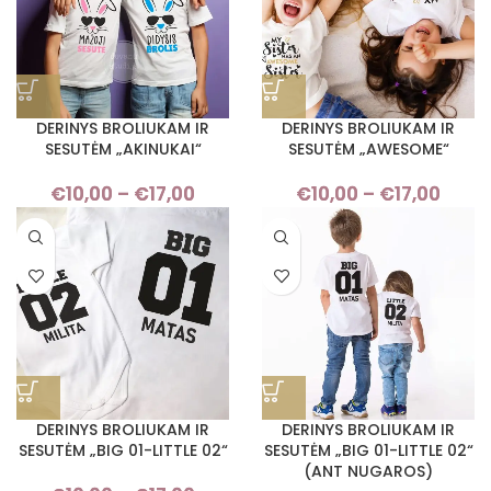
DERINYS BROLIUKAM IR
DERINYS BROLIUKAM IR
SESUTĖM „AKINUKAI“
SESUTĖM „AWESOME“
€
10,00
–
€
17,00
Price
€
10,00
–
€
17,00
Pri
range:
rang
€10,00
€10,
through
thro
€17,00
€17,
DERINYS BROLIUKAM IR
DERINYS BROLIUKAM IR
SESUTĖM „BIG 01-LITTLE 02“
SESUTĖM „BIG 01-LITTLE 02“
(ANT NUGAROS)