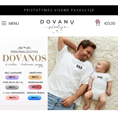
P R I S T A T Y M A S V I S A M E P A S A U L Y J E!
0
MENU
€
0,00
MES LAUKIAMĖS
KRIKŠTYNOS
RINKTIS
RINKTIS
PUSĖ KELIO IKI 1-ių
MERGVAKARIS
RINKTIS
RINKTIS
1- asis GIMTADIENIS
DERINIAI ŠEIMAI
RINKTIS
RINKTIS