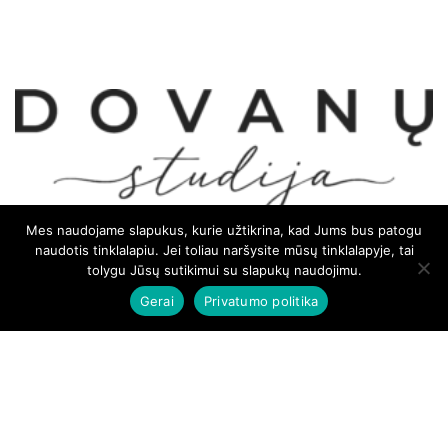
Mes naudojame slapukus, kurie užtikrina, kad Jums bus patogu
naudotis tinklalapiu. Jei toliau naršysite mūsų tinklalapyje, tai
tolygu Jūsų sutikimui su slapukų naudojimu.
Gerai
Privatumo politika
INDIVIDUALŪS UŽSAKYMAI
APIE DOVANŲ STUDIJĄ
NAUJIENLAIŠKIO PRENUMERATA