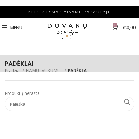
P R I S T A T Y M A S V I S A M E P A S A U L Y J E!
0
MENU
€
0,00
PADĖKLAI
Pradžia
NAMŲ JAUKUMUI
PADĖKLAI
Produktų nerasta.