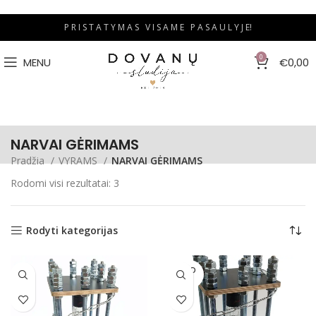
P R I S T A T Y M A S V I S A M E P A S A U L Y J E!
0
MENU
€
0,00
NARVAI GĖRIMAMS
Pradžia
VYRAMS
NARVAI GĖRIMAMS
Rodomi visi rezultatai: 3
Rodyti kategorijas
SOLD
OUT