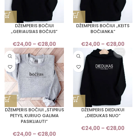
DŽEMPERIS BOČIUI
DŽEMPERIS BOČIUI „KEITS
„GERIAUSIAS BOČIUS“
BOČIANKA“
€
24,00
–
€
28,00
Price
€
24,00
–
€
28,00
Pri
range:
ran
€24,00
€24
through
thro
€28,00
€28
DŽEMPERIS BOČIUI „STIPRUS
DŽEMPERIS DIEDUKUI
PETYS, KURIUO GALIMA
„DIEDUKAS NUO“
PASIKLIAUTI“
€
24,00
–
€
28,00
Pri
€
24,00
–
€
28,00
Price
ran