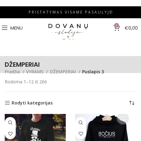
P R I S T A T Y M A S V I S A M E P A S A U L Y J E!
0
MENU
€
0,00
DŽEMPERIAI
Pradžia
VYRAMS
DŽEMPERIAI
Puslapis 3
Rodoma 1–12 iš 266
Rodyti kategorijas