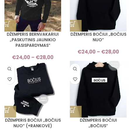
DŽEMPERIS BERNVAKARIUI
DŽEMPERIS BOČIUI „BOČIUS
„PASKUTINIS JAUNIKIO
NUO“
PASISPARDYMAS“
€
24,00
–
€
28,00
Pri
€
24,00
–
€
28,00
Price
ran
range:
€24
€24,00
thro
through
€28
€28,00
DŽEMPERIS BOČIUI „BOČIUS
DŽEMPERIS BOČIUI
NUO“ (+RANKOVĖ)
„BOČIUS“