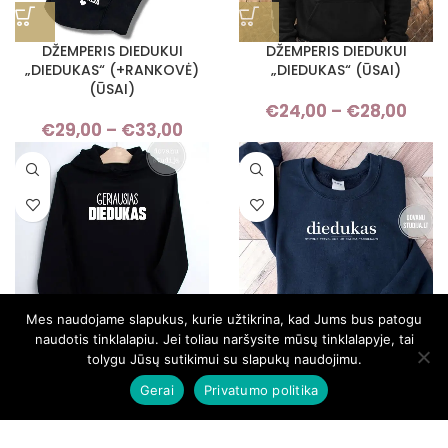
DŽEMPERIS DIEDUKUI
DŽEMPERIS DIEDUKUI
„DIEDUKAS“ (+RANKOVĖ)
„DIEDUKAS“ (ŪSAI)
(ŪSAI)
€
24,00
–
€
28,00
Pri
€
29,00
–
€
33,00
Price
ran
range:
€24
€29,00
thro
through
€28
€33,00
Mes naudojame slapukus, kurie užtikrina, kad Jums bus patogu
naudotis tinklalapiu. Jei toliau naršysite mūsų tinklalapyje, tai
DŽEMPERIS DIEDUKUI
DŽEMPERIS DIEDUKUI
tolygu Jūsų sutikimui su slapukų naudojimu.
„GERIAUSIAS DIEDUKAS“
„STIPRUS PETYS, KURIUO
GALIMA PASIKLIAUTI“
Gerai
Privatumo politika
€
24,00
–
€
28,00
Price
€
24,00
–
€
28,00
Pri
range:
ran