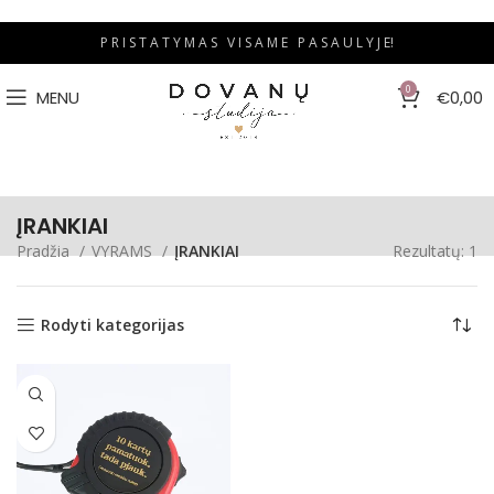
P R I S T A T Y M A S V I S A M E P A S A U L Y J E!
0
MENU
€
0,00
ĮRANKIAI
Pradžia
VYRAMS
ĮRANKIAI
Rezultatų: 1
Rodyti kategorijas