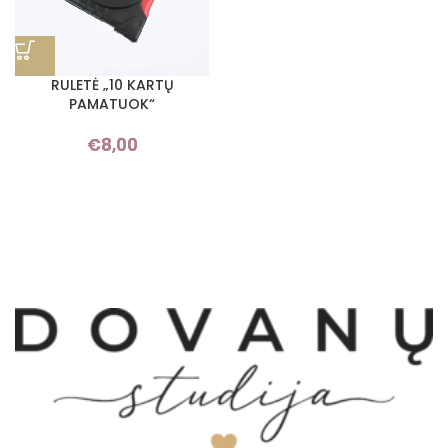
RULETĖ „10 KARTŲ
PAMATUOK“
€
8,00