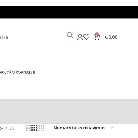
0
€
0,00
VENTĖMS
VERSLUI
24
36