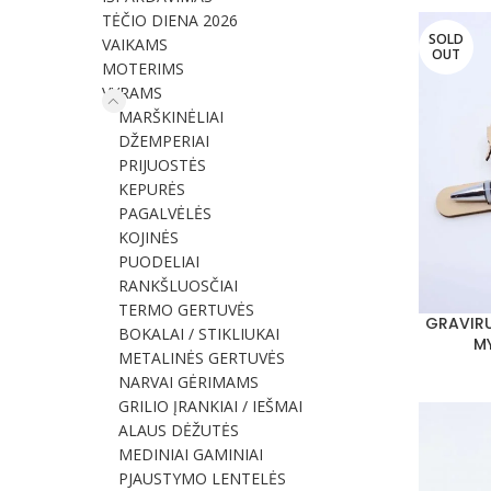
TĖČIO DIENA 2026
SOLD
VAIKAMS
OUT
MOTERIMS
VYRAMS
MARŠKINĖLIAI
DŽEMPERIAI
PRIJUOSTĖS
KEPURĖS
PAGALVĖLĖS
KOJINĖS
PUODELIAI
RANKŠLUOSČIAI
TERMO GERTUVĖS
GRAVIRU
DAUGIAU
BOKALAI / STIKLIUKAI
M
METALINĖS GERTUVĖS
NARVAI GĖRIMAMS
GRILIO ĮRANKIAI / IEŠMAI
ALAUS DĖŽUTĖS
MEDINIAI GAMINIAI
PJAUSTYMO LENTELĖS