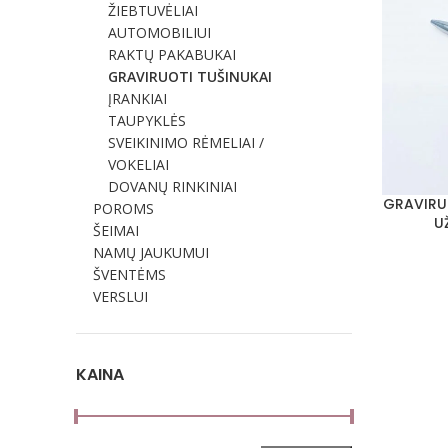
ŽIEBTUVĖLIAI
AUTOMOBILIUI
RAKTŲ PAKABUKAI
GRAVIRUOTI TUŠINUKAI
ĮRANKIAI
TAUPYKLĖS
SVEIKINIMO RĖMELIAI /
VOKELIAI
DOVANŲ RINKINIAI
GRAVIRU
Į KREPŠELĮ
POROMS
U
ŠEIMAI
NAMŲ JAUKUMUI
ŠVENTĖMS
VERSLUI
KAINA