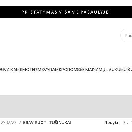
26
VAIKAMS
MOTERIMS
VYRAMS
POROMS
ŠEIMAI
NAMŲ JAUKUMUI
Š
VYRAMS
GRAVIRUOTI TUŠINUKAI
Rodyti
9