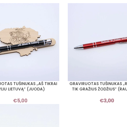
OTAS TUŠINUKAS „AŠ TIKRAI
GRAVIRUOTAS TUŠINUKAS „
Į KREPŠELĮ
YLIU LIETUVĄ“ (JUODA)
TIK GRAŽIUS ŽODŽIUS“ (R
€
5,00
€
3,00