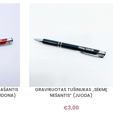
RAŠANTIS
GRAVIRUOTAS TUŠINUKAS „SĖKMĘ
Į KREPŠELĮ
AUDONA)
NEŠANTIS“ (JUODA)
€
3,00