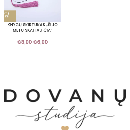
KNYGŲ SKIRTUKAS „ŠIUO
METU SKAITAU ČIA“
€
8,00
€
6,00
Original
Current
price was:
price is:
€8,00.
€6,00.