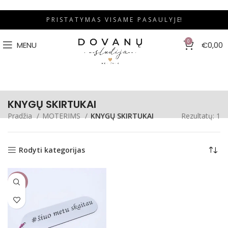
P R I S T A T Y M A S V I S A M E P A S A U L Y J E!
0
MENU
€
0,00
KNYGŲ SKIRTUKAI
Pradžia
MOTERIMS
KNYGŲ SKIRTUKAI
Rezultatų: 1
Rodyti kategorijas
-25%