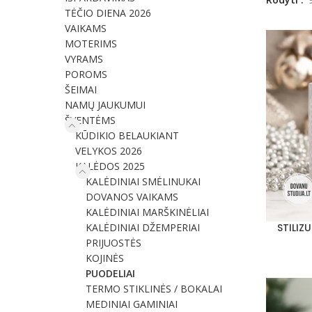
TĖČIO DIENA 2026
VAIKAMS
MOTERIMS
VYRAMS
POROMS
ŠEIMAI
NAMŲ JAUKUMUI
ŠVENTĖMS
KŪDIKIO BELAUKIANT
VELYKOS 2026
KALĖDOS 2025
KALĖDINIAI SMĖLINUKAI
DOVANOS VAIKAMS
KALĖDINIAI MARŠKINĖLIAI
KALĖDINIAI DŽEMPERIAI
STILIZ
PASIRINKT
PRIJUOSTĖS
KOJINĖS
PUODELIAI
TERMO STIKLINĖS / BOKALAI
MEDINIAI GAMINIAI