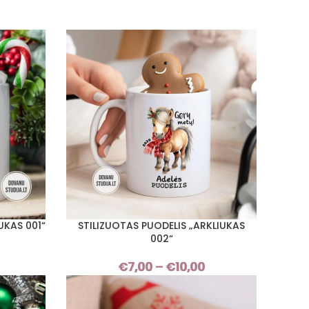
UKAS 001“
STILIZUOTAS PUODELIS „ARKLIUKAS
PASIRINKTI SAVYBES
002“
Price
€
7,00
–
€
10,00
Price
range:
range:
€7,00
€7,00
through