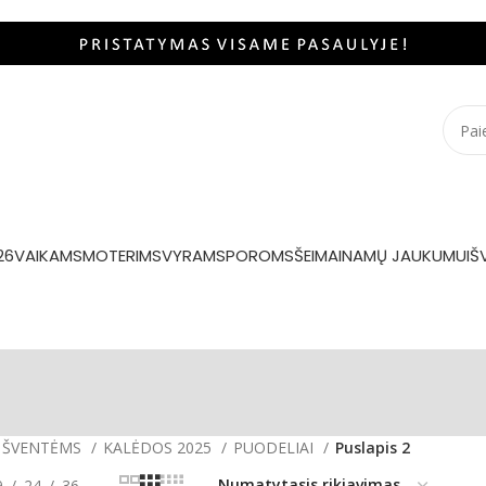
26
VAIKAMS
MOTERIMS
VYRAMS
POROMS
ŠEIMAI
NAMŲ JAUKUMUI
Š
ŠVENTĖMS
KALĖDOS 2025
PUODELIAI
Puslapis 2
9
24
36