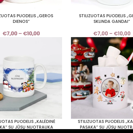
IZUOTAS PUODELIS „GEROS
STILIZUOTAS PUODELIS „G
I SAVYBES
PASIRINKTI SAVYBES
DIENOS“
SKLINDA GANDAI“
€
7,00
–
€
10,00
Price
€
7,00
–
€
10,00
range:
€7,00
through
€10,00
ZUOTAS PUODELIS „KALĖDINĖ
STILIZUOTAS PUODELIS „KA
I SAVYBES
PASIRINKTI SAVYBES
KA“ SU JŪSŲ NUOTRAUKA
PASAKA“ SU JŪSŲ NUOT