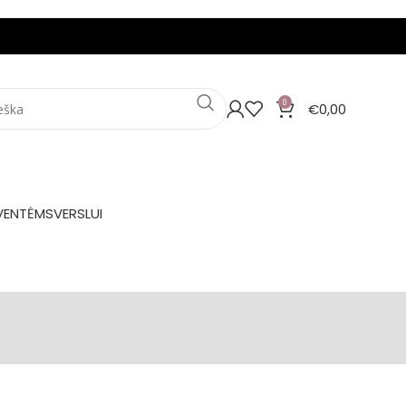
0
€
0,00
VENTĖMS
VERSLUI