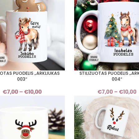
through
€10,00
UOTAS PUODELIS „ARKLIUKAS
STILIZUOTAS PUODELIS „AR
I SAVYBES
PASIRINKTI SAVYBES
003“
004“
€
7,00
–
€
10,00
Price
€
7,00
–
€
10,00
range:
€7,00
through
€10,00