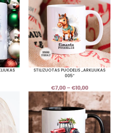
through
€10,00
€10,00
KLIUKAS
STILIZUOTAS PUODELIS „ARKLIUKAS
PASIRINKTI SAVYBES
005“
Price
€
7,00
–
€
10,00
Price
range:
range:
€7,00
€7,00
through
through
€10,00
€10,00