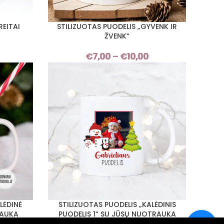
REITAI
STILIZUOTAS PUODELIS „GYVENK IR
PASIRINKTI SAVYBES
ŽVENK“
Price
€
7,00
–
€
10,00
Price
range:
range:
€7,00
€7,00
through
through
€10,00
€10,00
LĖDINĖ
STILIZUOTAS PUODELIS „KALĖDINIS
PASIRINKTI SAVYBES
RAUKA
PUODELIS 1“ SU JŪSŲ NUOTRAUKA