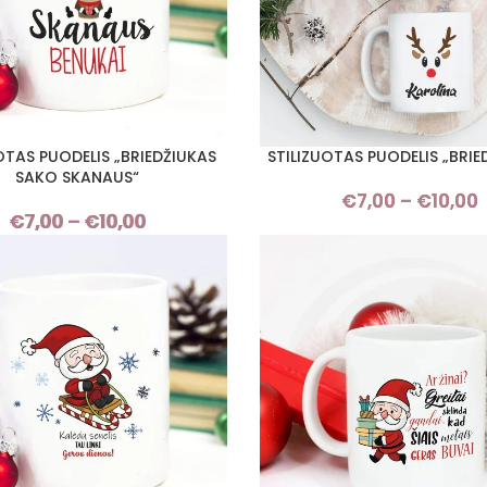
OTAS PUODELIS „BRIEDŽIUKAS
STILIZUOTAS PUODELIS „BRIE
I SAVYBES
PASIRINKTI SAVYBES
SAKO SKANAUS“
€
7,00
–
€
10,00
€
7,00
–
€
10,00
Price
range:
€7,00
through
€10,00