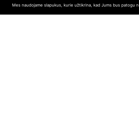
Mes naudojame slapukus, kurie užtikrina, kad Jums bus patogu naud
STILIZ
PASIRINKT
PUODE