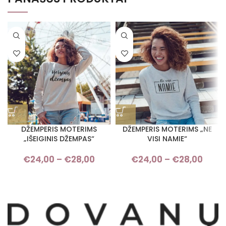
DŽEMPERIS MOTERIMS
DŽEMPERIS MOTERIMS „NE
„IŠEIGINIS DŽEMPAS“
VISI NAMIE“
€
24,00
–
€
28,00
Price range: €24,00 through
€
24,00
–
€
28,00
Pri
€28,00
rang
€24,
thro
€28,