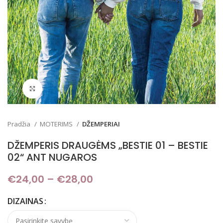
Padidinti
Pradžia
MOTERIMS
DŽEMPERIAI
DŽEMPERIS DRAUGĖMS „BESTIE 01 – BESTIE
02“ ANT NUGAROS
€
24,00
–
€
28,00
Price range: €24,00
through €28,00
DIZAINAS