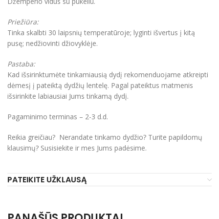
Džemperio vidus su pūkeliu.
Priežiūra:
Tinka skalbti 30 laipsnių temperatūroje; lyginti išvertus į kitą
pusę; nedžiovinti džiovyklėje.
Pastaba:
Kad išsirinktumėte tinkamiausią dydį rekomenduojame atkreipti
dėmesį į pateiktą dydžių lentelę. Pagal pateiktus matmenis
išsirinkite labiausiai Jums tinkamą dydį.
Pagaminimo terminas – 2-3 d.d.
Reikia greičiau? Nerandate tinkamo dydžio? Turite papildomų
klausimų? Susisiekite ir mes Jums padėsime.
PATEIKITE UŽKLAUSĄ
PANAŠŪS PRODUKTAI