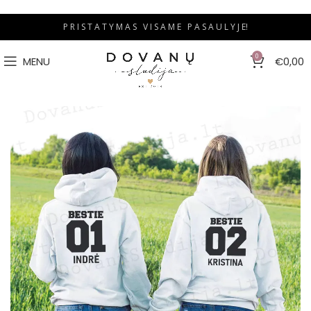
P R I S T A T Y M A S V I S A M E P A S A U L Y J E!
0
MENU
€
0,00