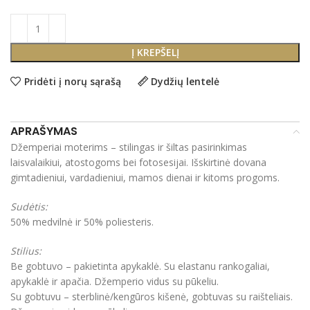
Į KREPŠELĮ
Pridėti į norų sąrašą
Dydžių lentelė
APRAŠYMAS
Džemperiai moterims – stilingas ir šiltas pasirinkimas
laisvalaikiui, atostogoms bei fotosesijai. Išskirtinė dovana
gimtadieniui, vardadieniui, mamos dienai ir kitoms progoms.
Sudėtis:
50% medvilnė ir 50% poliesteris.
Stilius:
Be gobtuvo – pakietinta apykaklė. Su elastanu rankogaliai,
apykaklė ir apačia. Džemperio vidus su pūkeliu.
Su gobtuvu – sterblinė/kengūros kišenė, gobtuvas su raišteliais.