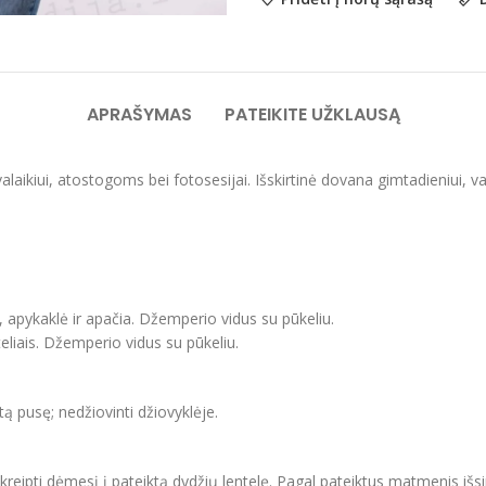
APRAŠYMAS
PATEIKITE UŽKLAUSĄ
svalaikiui, atostogoms bei fotosesijai. Išskirtinė dovana gimtadieniui,
, apykaklė ir apačia. Džemperio vidus su pūkeliu.
eliais. Džemperio vidus su pūkeliu.
itą pusę; nedžiovinti džiovyklėje.
ipti dėmesį į pateiktą dydžių lentelę. Pagal pateiktus matmenis išsir