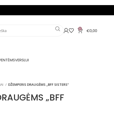
0
€
0,00
VENTĖMS
VERSLUI
IAI
DŽEMPERIS DRAUGĖMS „BFF SISTERS“
DRAUGĖMS „BFF