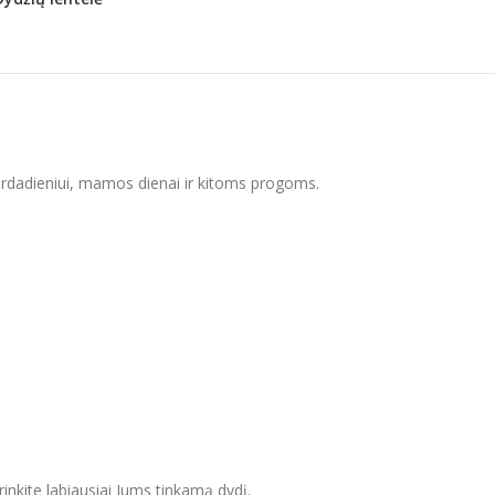
 vardadieniui, mamos dienai ir kitoms progoms.
inkite labiausiai Jums tinkamą dydį.