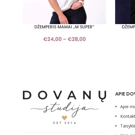
DŽEMPERIS MAMAI „M SUPER“
DŽEMP
PASIRINKTI SAVYBES
PASIRINKT
€
24,00
–
€
28,00
Price
range:
€24,00
through
€28,00
APIE DO
Apie m
Kontakt
Taisykl