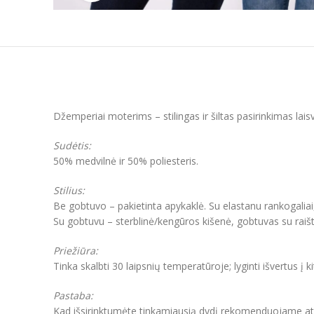
Džemperiai moterims – stilingas ir šiltas pasirinkimas lai
Sudėtis:
50% medvilnė ir 50% poliesteris.
Stilius:
Be gobtuvo – pakietinta apykaklė. Su elastanu rankogaliai
Su gobtuvu – sterblinė/kengūros kišenė, gobtuvas su raišt
Priežiūra:
Tinka skalbti 30 laipsnių temperatūroje; lyginti išvertus į k
Pastaba:
Kad išsirinktumėte tinkamiausią dydį rekomenduojame atkre