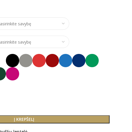
ce range: €24,00 through €28,00
Į KREPŠELĮ
Dydžių lentelė