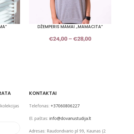
MA“
DŽEMPERIS MAMAI „MAMACITA“
D
PASIRINKTI SAVYBES
PASIRI
Price
€
24,00
–
€
28,00
Price
range:
range:
€24,00
€24,00
through
through
€28,00
€28,00
RATA
KONTAKTAI
 kolekcijas
Telefonas:
+37060806227
El. paštas:
info@dovanustudija.lt
Adresas: Raudondvario pl 99, Kaunas (2