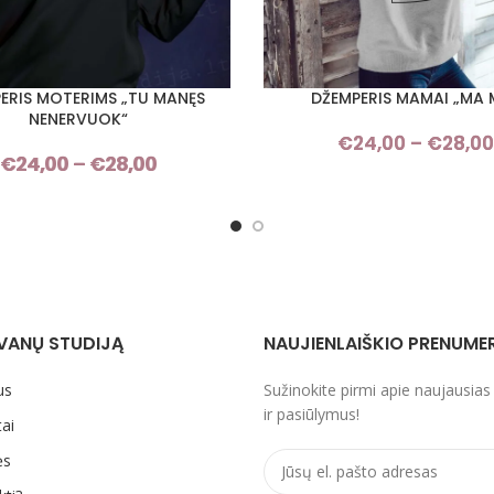
ERIS MOTERIMS „TU MANĘS
DŽEMPERIS MAMAI „MA 
I SAVYBES
PASIRINKTI SAVYBES
NENERVUOK“
€
24,00
–
€
28,00
€
24,00
–
€
28,00
Price
range:
€24,00
through
€28,00
VANŲ STUDIJĄ
NAUJIENLAIŠKIO PRENUME
us
Sužinokite pirmi apie naujausias
ir pasiūlymus!
ai
ės