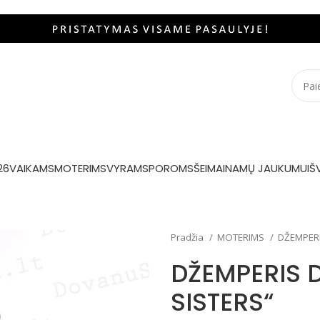
26
VAIKAMS
MOTERIMS
VYRAMS
POROMS
ŠEIMAI
NAMŲ JAUKUMUI
Š
Pradžia
MOTERIMS
DŽEMPER
DŽEMPERIS 
SISTERS“