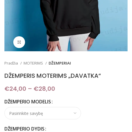
Padidinti
Pradžia
MOTERIMS
DŽEMPERIAI
DŽEMPERIS MOTERIMS „DAVATKA“
€
24,00
–
€
28,00
Price range: €24,00
through €28,00
DŽEMPERIO MODELIS
DŽEMPERIO DYDIS