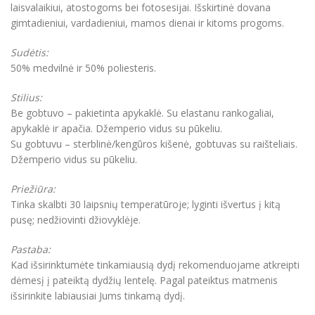
laisvalaikiui, atostogoms bei fotosesijai. Išskirtinė dovana
gimtadieniui, vardadieniui, mamos dienai ir kitoms progoms.
Sudėtis:
50% medvilnė ir 50% poliesteris.
Stilius:
Be gobtuvo – pakietinta apykaklė. Su elastanu rankogaliai,
apykaklė ir apačia. Džemperio vidus su pūkeliu.
Su gobtuvu – sterblinė/kengūros kišenė, gobtuvas su raišteliais.
Džemperio vidus su pūkeliu.
Priežiūra:
Tinka skalbti 30 laipsnių temperatūroje; lyginti išvertus į kitą
pusę; nedžiovinti džiovyklėje.
Pastaba:
Kad išsirinktumėte tinkamiausią dydį rekomenduojame atkreipti
dėmesį į pateiktą dydžių lentelę. Pagal pateiktus matmenis
išsirinkite labiausiai Jums tinkamą dydį.