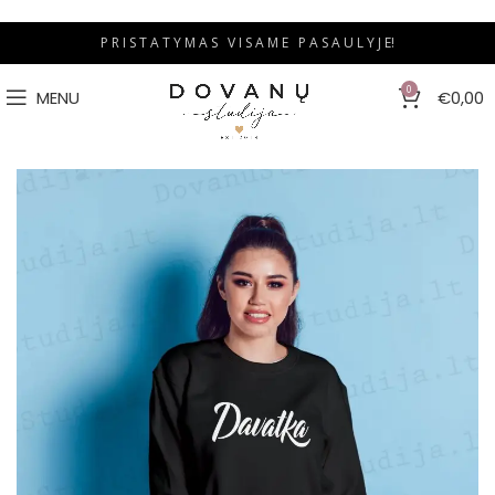
P R I S T A T Y M A S V I S A M E P A S A U L Y J E!
0
MENU
€
0,00