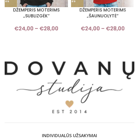
DŽEMPERIS MOTERIMS
DŽEMPERIS MOTERIMS
„SUBLIZGĖK“
„ŠAUNUOLYTĖ“
€
24,00
–
€
28,00
Price range: €24,00 through
€
24,00
–
€
28,00
Pri
€28,00
rang
€24,
thro
€28,
INDIVIDUALŪS UŽSAKYMAI