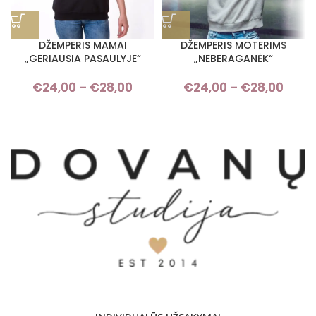
DŽEMPERIS MAMAI
DŽEMPERIS MOTERIMS
„GERIAUSIA PASAULYJE“
„NEBERAGANĖK“
€
24,00
–
€
28,00
Price range: €24,00 through
€
24,00
–
€
28,00
Pri
€28,00
rang
€24,
thro
€28,