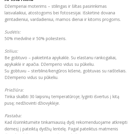
Džemperiai moterims – stilingas ir šiltas pasirinkimas
laisvalaikiui, atostogoms bei fotosesijai. Išskirtinė dovana
gimtadieniui, vardadieniui, mamos dienai ir kitoms progoms.
Sudėtis:
50% medvilnė ir 50% poliesteris.
Stilius:
Be gobtuvo – pakietinta apykaklė. Su elastanu rankogaliai,
apykaklė ir apačia. Džemperio vidus su pūkeliu.
Su gobtuvu – sterblinė/kengūros kišenė, gobtuvas su raišteliais.
Džemperio vidus su pūkeliu.
Priežiūra:
Tinka skalbti 30 laipsnių temperatūroje; lyginti išvertus į kitą
pusę; nedžiovinti džiovyklėje.
Pastaba:
Kad išsirinktumėte tinkamiausią dydį rekomenduojame atkreipti
dėmesį į pateiktą dydžių lentelę. Pagal pateiktus matmenis