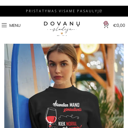
P R I S T A T Y M A S V I S A M E P A S A U L Y J E!
0
MENU
€
0,00