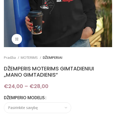
Padidinti
Pradžia
MOTERIMS
DŽEMPERIAI
DŽEMPERIS MOTERIMS GIMTADIENIUI
„MANO GIMTADIENIS“
€
24,00
–
€
28,00
Price range: €24,00
through €28,00
DŽEMPERIO MODELIS