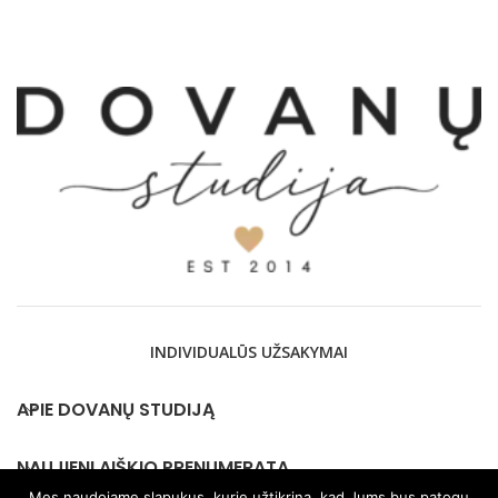
INDIVIDUALŪS UŽSAKYMAI
APIE DOVANŲ STUDIJĄ
NAUJIENLAIŠKIO PRENUMERATA
Mes naudojame slapukus, kurie užtikrina, kad Jums bus patogu