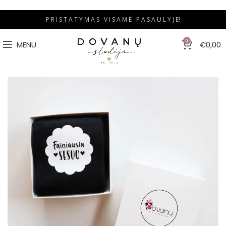
P R I S T A T Y M A S V I S A M E P A S A U L Y J E!
0
MENU
€
0,00