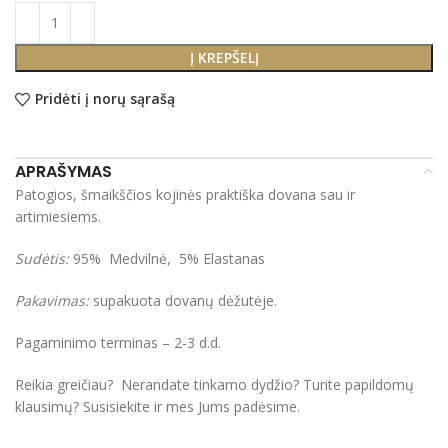
Į KREPŠELĮ
Pridėti į norų sąrašą
APRAŠYMAS
Patogios, šmaikščios kojinės praktiška dovana sau ir
artimiesiems.
Sudėtis:
95% Medvilnė, 5% Elastanas
Pakavimas:
supakuota dovanų dėžutėje.
Pagaminimo terminas – 2-3 d.d.
Reikia greičiau? Nerandate tinkamo dydžio? Turite papildomų
klausimų? Susisiekite ir mes Jums padėsime.