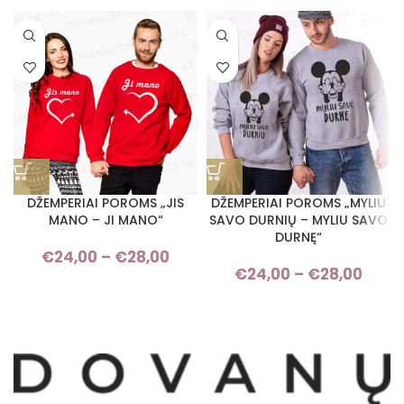
DŽEMPERIAI POROMS „JIS
DŽEMPERIAI POROMS „MYLIU
MANO – JI MANO“
SAVO DURNIŲ – MYLIU SAVO
DURNĘ“
€
24,00
–
€
28,00
Price range: €24,00 through
€
24,00
–
€
28,00
Pri
€28,00
rang
€24,
thro
€28,