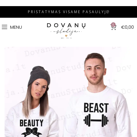
P R I S T A T Y M A S V I S A M E P A S A U L Y J E!
0
MENU
€
0,00