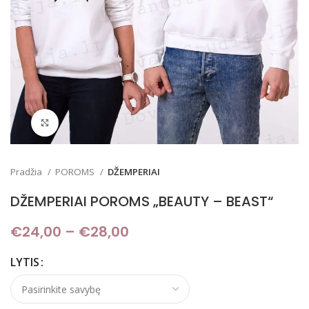
Padidinti
Pradžia
POROMS
DŽEMPERIAI
DŽEMPERIAI POROMS „BEAUTY – BEAST“
€
24,00
–
€
28,00
Price range: €24,00
through €28,00
LYTIS