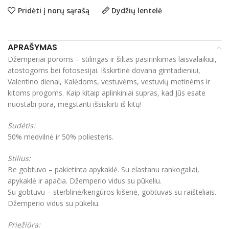
Pridėti į norų sąrašą
Dydžių lentelė
APRAŠYMAS
Džemperiai poroms – stilingas ir šiltas pasirinkimas laisvalaikiui,
atostogoms bei fotosesijai. Išskirtinė dovana gimtadieniui,
Valentino dienai, Kalėdoms, vestuvėms, vestuvių metinėms ir
kitoms progoms. Kaip kitaip aplinkiniai supras, kad Jūs esate
nuostabi pora, mėgstanti išsiskirti iš kitų!
Sudėtis:
50% medvilnė ir 50% poliesteris.
Stilius:
Be gobtuvo – pakietinta apykaklė. Su elastanu rankogaliai,
apykaklė ir apačia. Džemperio vidus su pūkeliu.
Su gobtuvu – sterblinė/kengūros kišenė, gobtuvas su raišteliais.
Džemperio vidus su pūkeliu.
Priežiūra: