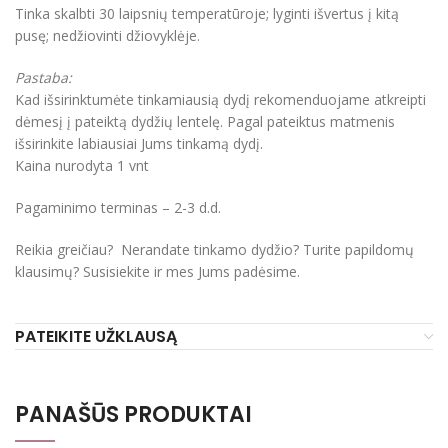
Tinka skalbti 30 laipsnių temperatūroje; lyginti išvertus į kitą
pusę; nedžiovinti džiovyklėje.
Pastaba:
Kad išsirinktumėte tinkamiausią dydį rekomenduojame atkreipti
dėmesį į pateiktą dydžių lentelę. Pagal pateiktus matmenis
išsirinkite labiausiai Jums tinkamą dydį.
Kaina nurodyta 1 vnt
Pagaminimo terminas – 2-3 d.d.
Reikia greičiau? Nerandate tinkamo dydžio? Turite papildomų
klausimų? Susisiekite ir mes Jums padėsime.
PATEIKITE UŽKLAUSĄ
PANAŠŪS PRODUKTAI