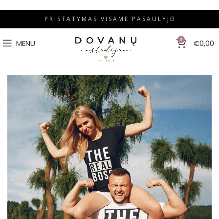
P R I S T A T Y M A S V I S A M E P A S A U L Y J E!
0
MENU
€
0,00