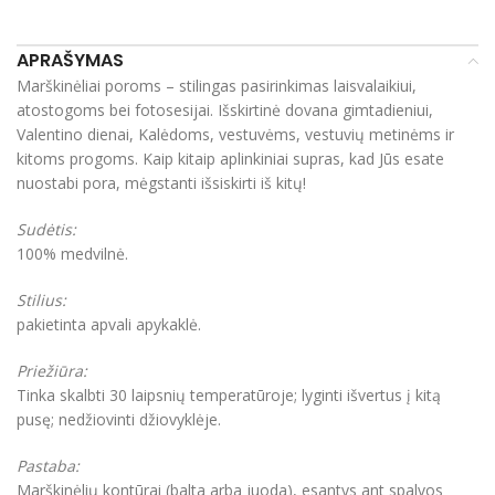
APRAŠYMAS
Marškinėliai poroms – stilingas pasirinkimas laisvalaikiui,
atostogoms bei fotosesijai. Išskirtinė dovana gimtadieniui,
Valentino dienai, Kalėdoms, vestuvėms, vestuvių metinėms ir
kitoms progoms. Kaip kitaip aplinkiniai supras, kad Jūs esate
nuostabi pora, mėgstanti išsiskirti iš kitų!
Sudėtis:
100% medvilnė.
Stilius:
pakietinta apvali apykaklė.
Priežiūra:
Tinka skalbti 30 laipsnių temperatūroje; lyginti išvertus į kitą
pusę; nedžiovinti džiovyklėje.
Pastaba:
Marškinėlių kontūrai (balta arba juoda), esantys ant spalvos