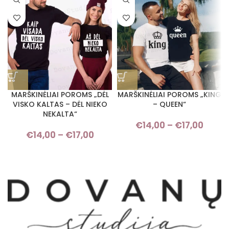
MARŠKINĖLIAI POROMS „DĖL
MARŠKINĖLIAI POROMS „KING
VISKO KALTAS – DĖL NIEKO
– QUEEN“
NEKALTA“
€
14,00
–
€
17,00
Pric
€
14,00
–
€
17,00
Price range: €14,00 through
rang
€17,00
€14,
thro
€17,