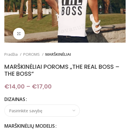
Padidinti
Pradžia
POROMS
MARŠKINĖLIAI
MARŠKINĖLIAI POROMS „THE REAL BOSS –
THE BOSS“
€
14,00
–
€
17,00
Price range: €14,00
through €17,00
DIZAINAS
MARŠKINĖLIŲ MODELIS