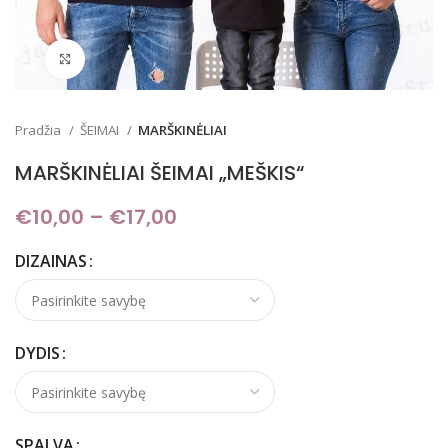
Padidinti
Pradžia
ŠEIMAI
MARŠKINĖLIAI
MARŠKINĖLIAI ŠEIMAI „MEŠKIS“
€
10,00
–
€
17,00
Price range: €10,00
through €17,00
DIZAINAS
DYDIS
SPALVA