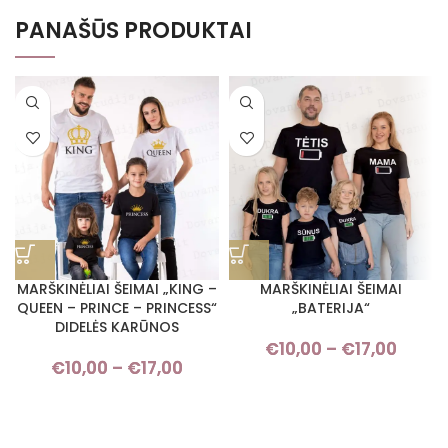
PANAŠŪS PRODUKTAI
MARŠKINĖLIAI ŠEIMAI „KING –
MARŠKINĖLIAI ŠEIMAI
QUEEN – PRINCE – PRINCESS“
„BATERIJA“
DIDELĖS KARŪNOS
€
10,00
–
€
17,00
Pric
€
10,00
–
€
17,00
Price range: €10,00 through
rang
€17,00
€10,
throu
€17,