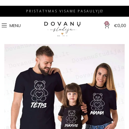
P R I S T A T Y M A S V I S A M E P A S A U L Y J E!
0
MENU
€
0,00