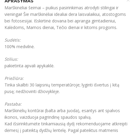
APRAŠYMAS
Marškinėliai šeimai – puikus pasirinkimas atrodyti stilingai ir
vieningai! Šie marškinėliai idealiai dera laisvalaikiui, atostogoms
bei fotosesijai. Išskirtinė dovana bei apranga gimtadieniui,
Kalėdoms, Mamos dienai, Tėčio dienai ir kitoms progoms.
Sudėtis:
100% medvilnė.
Stilius:
pakietinta apvali apykaklė.
Priežiūra:
Tinka skalbti 30 laipsnių temperatūroje; lyginti išvertus į kitą
pusę; nedžiovinti džiovyklėje.
Pastaba:
Marškinėlių kontūrai (balta arba juoda), esantys ant spalvos
ikonos, vaizduoja pagrindinę spaudos spalvą.
Kad išsirinktumėte tinkamiausią dydį rekomenduojame atkreipti
dėmesį į pateiktą dydžių lentelę. Pagal pateiktus matmenis