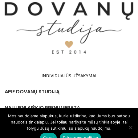
INDIVIDUALŪS UŽSAKYMAI
APIE DOVANŲ STUDIJĄ
NAUJIENLAIŠKIO PRENUMERATA
Mes naudojame slapukus, kurie užtikrina, kad Jums bus patogu
naudotis tinklalapiu. Jei toliau naršysite mūsų tinklalapyje, tai
KONTAKTAI
tolygu Jūsų sutikimui su slapukų naudojimu.
Gerai
Privatumo politika