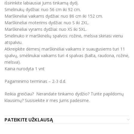
išsirinkite labiausiai Jums tinkamą dydį.
Smėlinukų dydžiai: nuo 56 cm iki 92 cm.
Marškinėliai vaikams dydžiai: nuo 86 cm iki 152 cm.
Marškinėliai moterims dydžiai: nuo S iki 2XL.
Marškinėliai vyrams dydžiai: nuo XS iki 5XL.
Smėlinuko ir marškinėlių spalvos: rožinė, melsva skiriasi vienu
atspalviu.
Atkreipkite dėmesį marškinėliai vaikams ir suaugusiems turi 11
spalvų, smėlinukai vaikams turi 4 spalvas (balta, raudona, rožinė,
melsva).
Kaina nurodyta 1 vnt
Pagaminimo terminas – 2-3 d.d.
Reikia greičiau? Nerandate tinkamo dydžio? Turite papildomų
klausimų? Susisiekite ir mes Jums padėsime.
PATEIKITE UŽKLAUSĄ