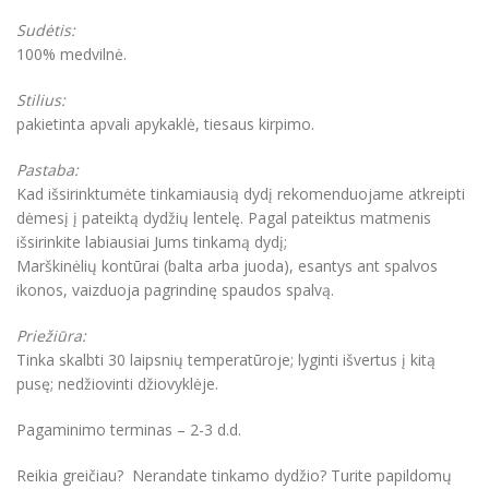
Sudėtis:
100% medvilnė.
Stilius:
pakietinta apvali apykaklė, tiesaus kirpimo.
Pastaba:
Kad išsirinktumėte tinkamiausią dydį rekomenduojame atkreipti
dėmesį į pateiktą dydžių lentelę. Pagal pateiktus matmenis
išsirinkite labiausiai Jums tinkamą dydį;
Marškinėlių kontūrai (balta arba juoda), esantys ant spalvos
ikonos, vaizduoja pagrindinę spaudos spalvą.
Priežiūra:
Tinka skalbti 30 laipsnių temperatūroje; lyginti išvertus į kitą
pusę; nedžiovinti džiovyklėje.
Pagaminimo terminas – 2-3 d.d.
Reikia greičiau? Nerandate tinkamo dydžio? Turite papildomų