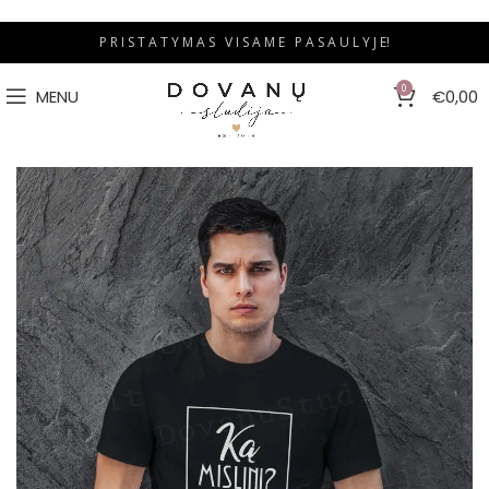
P R I S T A T Y M A S V I S A M E P A S A U L Y J E!
0
MENU
€
0,00