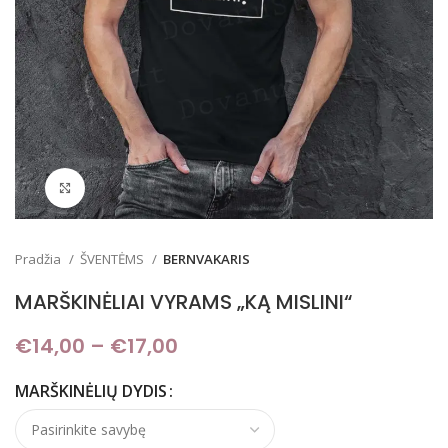
Padidinti
Pradžia
ŠVENTĖMS
BERNVAKARIS
MARŠKINĖLIAI VYRAMS „KĄ MISLINI“
€
14,00
–
€
17,00
Price range: €14,00
through €17,00
MARŠKINĖLIŲ DYDIS