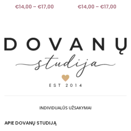
€
14,00
–
€
17,00
Price range: €14,00 through
€
14,00
–
€
17,00
Pric
€17,00
rang
€14,
thro
€17,
INDIVIDUALŪS UŽSAKYMAI
APIE DOVANŲ STUDIJĄ