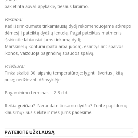
pakietinta apvali apykaklė, tiesaus kirpimo.
Pastaba:
Kad išsirinktumėte tinkamiausią dydį rekomenduojame atkreipti
dėmesį į pateiktą dydžių lentelę. Pagal pateiktus matmenis
išsirinkite labiausiai Jums tinkamą dydį;
Marškinėlių kontūrai (balta arba juoda), esantys ant spalvos
ikonos, vaizduoja pagrindinę spaudos spalvą.
Priežiūra:
Tinka skalbti 30 laipsnių temperatūroje; lyginti išvertus į kitą
pusę; nedžiovinti džiovyklėje.
Pagaminimo terminas – 2-3 d.d.
Reikia greičiau? Nerandate tinkamo dydžio? Turite papildomų
klausimų? Susisiekite ir mes Jums padėsime.
PATEIKITE UŽKLAUSĄ