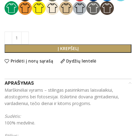
Į KREPŠELĮ
Pridėti į norų sąrašą
Dydžių lentelė
APRAŠYMAS
Marškinėliai vyrams – stilingas pasirinkimas laisvalaikiui,
atostogoms bei fotosesijai. Išskirtinė dovana gimtadieniui,
vardadieniui, tėčio dienai ir kitoms progoms.
Sudėtis:
100% medvilnė.
Stilius: