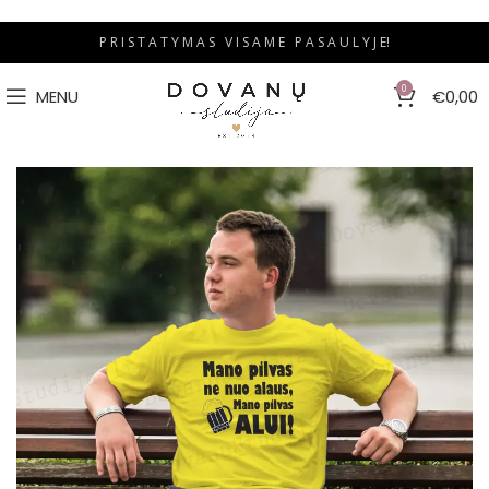
P R I S T A T Y M A S V I S A M E P A S A U L Y J E!
0
MENU
€
0,00