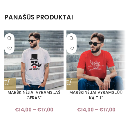
PANAŠŪS PRODUKTAI
MARŠKINĖLIAI VYRAMS „AŠ
MARŠKINĖLIAI VYRAMS „ŪŪ
GERAS“
KĄ TU“
€
14,00
–
€
17,00
Price range: €14,00 through
€
14,00
–
€
17,00
Pric
€17,00
rang
€14,
thro