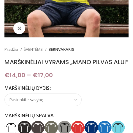
Padidinti
Pradžia
ŠVENTĖMS
BERNVAKARIS
MARŠKINĖLIAI VYRAMS „MANO PILVAS ALUI“
€
14,00
–
€
17,00
Price range: €14,00
through €17,00
MARŠKINĖLIŲ DYDIS
MARŠKINĖLIŲ SPALVA