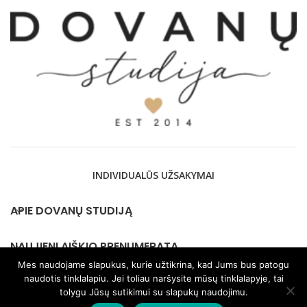
€17,
INDIVIDUALŪS UŽSAKYMAI
APIE DOVANŲ STUDIJĄ
NAUJIENLAIŠKIO PRENUMERATA
Mes naudojame slapukus, kurie užtikrina, kad Jums bus patogu
naudotis tinklalapiu. Jei toliau naršysite mūsų tinklalapyje, tai
KONTAKTAI
tolygu Jūsų sutikimui su slapukų naudojimu.