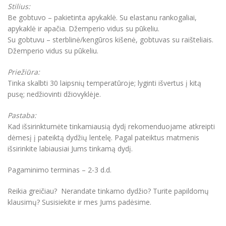
Stilius:
Be gobtuvo – pakietinta apykaklė. Su elastanu rankogaliai,
apykaklė ir apačia. Džemperio vidus su pūkeliu.
Su gobtuvu – sterblinė/kengūros kišenė, gobtuvas su raišteliais.
Džemperio vidus su pūkeliu.
Priežiūra:
Tinka skalbti 30 laipsnių temperatūroje; lyginti išvertus į kitą
pusę; nedžiovinti džiovyklėje.
Pastaba:
Kad išsirinktumėte tinkamiausią dydį rekomenduojame atkreipti
dėmesį į pateiktą dydžių lentelę. Pagal pateiktus matmenis
išsirinkite labiausiai Jums tinkamą dydį.
Pagaminimo terminas – 2-3 d.d.
Reikia greičiau? Nerandate tinkamo dydžio? Turite papildomų
klausimų? Susisiekite ir mes Jums padėsime.