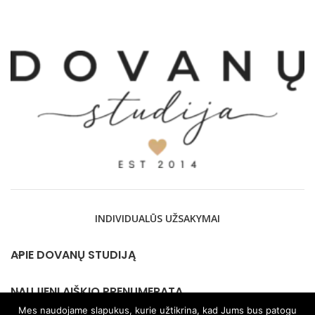
INDIVIDUALŪS UŽSAKYMAI
APIE DOVANŲ STUDIJĄ
NAUJIENLAIŠKIO PRENUMERATA
Mes naudojame slapukus, kurie užtikrina, kad Jums bus patogu