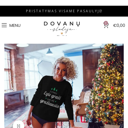
P R I S T A T Y M A S V I S A M E P A S A U L Y J E!
0
MENU
€
0,00
Padidinti