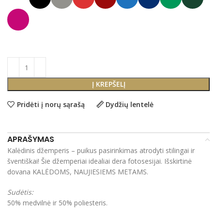
Į KREPŠELĮ
Pridėti į norų sąrašą
Dydžių lentelė
APRAŠYMAS
Kalėdinis džemperis – puikus pasirinkimas atrodyti stilingai ir
šventiškai! Šie džemperiai idealiai dera fotosesijai. Išskirtinė
dovana KALĖDOMS, NAUJIESIEMS METAMS.
Sudėtis:
50% medvilnė ir 50% poliesteris.