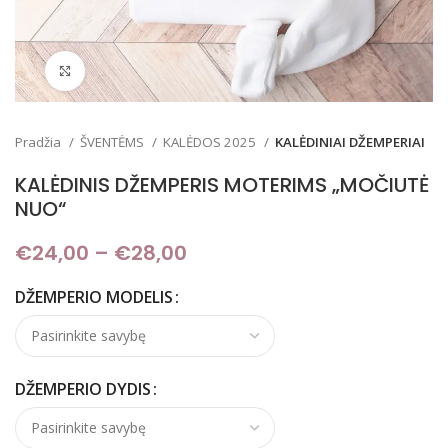
Padidinti
Pradžia
ŠVENTĖMS
KALĖDOS 2025
KALĖDINIAI DŽEMPERIAI
KALĖDINIS DŽEMPERIS MOTERIMS „MOČIUTĖ
NUO“
€
24,00
–
€
28,00
Price range: €24,00
through €28,00
DŽEMPERIO MODELIS
DŽEMPERIO DYDIS