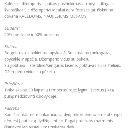
Kalėdinis džemperis – puikus pasirinkimas atrodyti stilingai ir
šventiškai! Šie džemperiai idealiai dera fotosesijai. Išskirtinė
dovana KALĖDOMS, NAUJIESIEMS METAMS.
Sudėtis:
50% medvilnė ir 50% poliesteris.
Stilius:
Be gobtuvo – pakietinta apykaklė. Su elastanu rankogaliai,
apykaklė ir apačia. Džemperio vidus su pūkeliu.
Su gobtuvu – sterblinė/kengūros kišenė, gobtuvas su raišteliais.
Džemperio vidus su pūkeliu.
Priežiūra:
Tinka skalbti 30 laipsnių temperatūroje; lyginti išvertus į kitą
pusę; nedžiovinti džiovyklėje.
Pastaba:
Kad išsirinktumėte tinkamiausią dydį rekomenduojame atkreipti
dėmesį į pateiktą dydžių lentelę. Pagal pateiktus matmenis
išsirinkite labiausiai Jums tinkamą dydį.