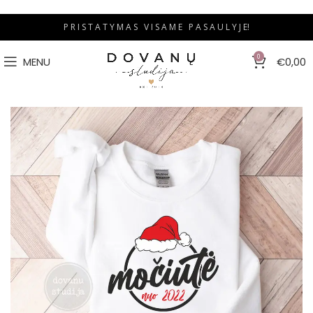
P R I S T A T Y M A S V I S A M E P A S A U L Y J E!
0
MENU
€
0,00