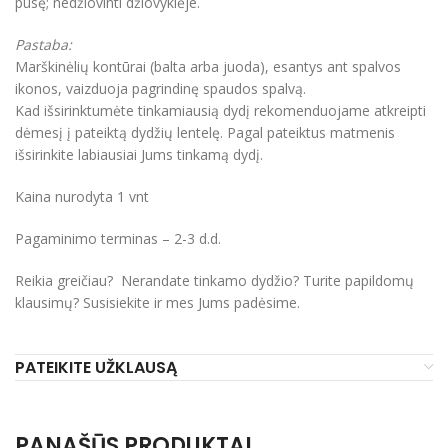
pusę; nedžiovinti džiovyklėje.
Pastaba:
Marškinėlių kontūrai (balta arba juoda), esantys ant spalvos
ikonos, vaizduoja pagrindinę spaudos spalvą.
Kad išsirinktumėte tinkamiausią dydį rekomenduojame atkreipti
dėmesį į pateiktą dydžių lentelę. Pagal pateiktus matmenis
išsirinkite labiausiai Jums tinkamą dydį.
Kaina nurodyta 1 vnt
Pagaminimo terminas – 2-3 d.d.
Reikia greičiau? Nerandate tinkamo dydžio? Turite papildomų
klausimų? Susisiekite ir mes Jums padėsime.
PATEIKITE UŽKLAUSĄ
PANAŠŪS PRODUKTAI