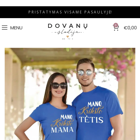
P R I S T A T Y M A S V I S A M E P A S A U L Y J E!
0
MENU
€
0,00