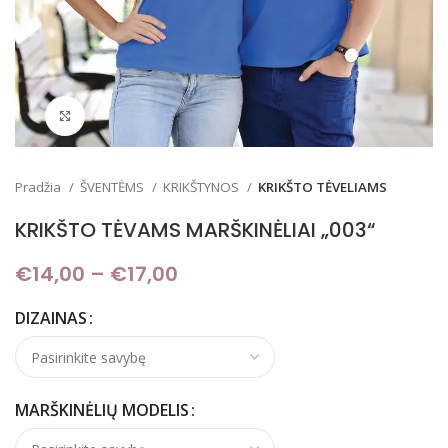
Padidinti
Pradžia
ŠVENTĖMS
KRIKŠTYNOS
KRIKŠTO TĖVELIAMS
KRIKŠTO TĖVAMS MARŠKINĖLIAI „003“
€
14,00
–
€
17,00
Price range: €14,00
through €17,00
DIZAINAS
MARŠKINĖLIŲ MODELIS