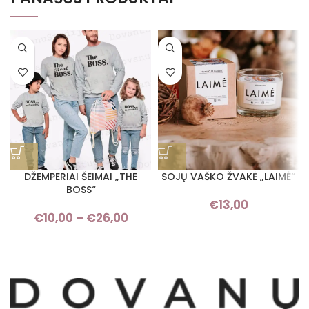
DŽEMPERIAI ŠEIMAI „THE
SOJŲ VAŠKO ŽVAKĖ „LAIMĖ“
BOSS“
€
13,00
€
10,00
–
€
26,00
Price range: €10,00 through
€26,00