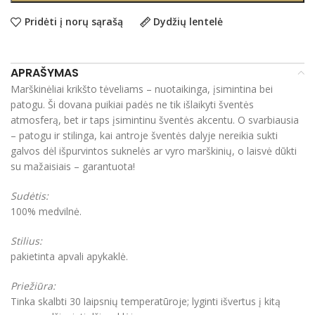
Pridėti į norų sąrašą
Dydžių lentelė
APRAŠYMAS
Marškinėliai krikšto tėveliams – nuotaikinga, įsimintina bei
patogu. Ši dovana puikiai padės ne tik išlaikyti šventės
atmosferą, bet ir taps įsimintinu šventės akcentu. O svarbiausia
– patogu ir stilinga, kai antroje šventės dalyje nereikia sukti
galvos dėl išpurvintos suknelės ar vyro marškinių, o laisvė dūkti
su mažaisiais – garantuota!
Sudėtis:
100% medvilnė.
Stilius:
pakietinta apvali apykaklė.
Priežiūra:
Tinka skalbti 30 laipsnių temperatūroje; lyginti išvertus į kitą