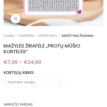
Padidinti
Pradžia
ŠVENTĖMS
KRIKŠTYNOS
KRIKŠTYNŲ ŽAIDIMAI
MAŽYLĖS ŽIRAFĖLĖ „PROTŲ MŪŠIO
KORTELĖS“
€
7,20
–
€
24,00
Price range: €7,20 through
€24,00
KORTELIŲ KIEKIS
VAIKUČIO VARDAS