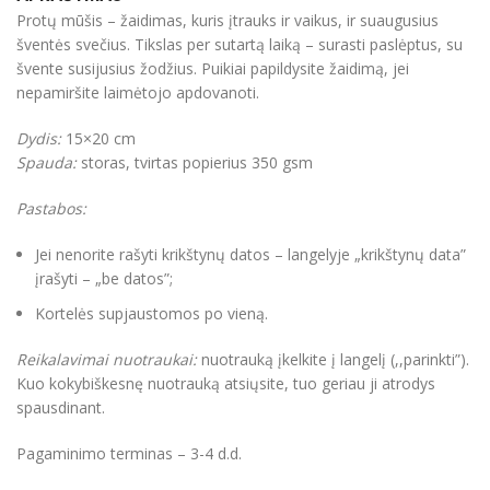
Protų mūšis – žaidimas, kuris įtrauks ir vaikus, ir suaugusius
šventės svečius. Tikslas per sutartą laiką – surasti paslėptus, su
švente susijusius žodžius. Puikiai papildysite žaidimą, jei
nepamiršite laimėtojo apdovanoti.
Dydis:
15×20 cm
Spauda:
storas, tvirtas popierius 350 gsm
Pastabos:
Jei nenorite rašyti krikštynų datos – langelyje „krikštynų data”
įrašyti – „be datos”;
Kortelės supjaustomos po vieną.
Reikalavimai nuotraukai:
nuotrauką įkelkite į langelį (,,parinkti”).
Kuo kokybiškesnę nuotrauką atsiųsite, tuo geriau ji atrodys
spausdinant.
Pagaminimo terminas – 3-4 d.d.