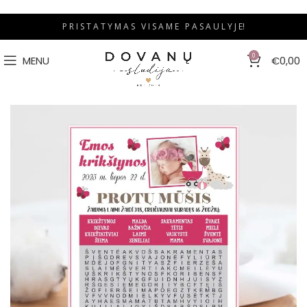
P R I S T A T Y M A S V I S A M E P A S A U L Y J E!
0
MENU
€
0,00