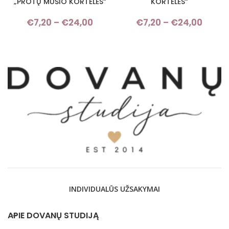
„PROTŲ MŪŠIO KORTELĖS“
KORTELĖS“
€
7,20
–
€
24,00
Price range: €7,20 through
€
7,20
–
€
24,00
Pric
€24,00
rang
€7,2
throu
€24,
INDIVIDUALŪS UŽSAKYMAI
APIE DOVANŲ STUDIJĄ