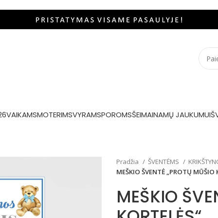
26
VAIKAMS
MOTERIMS
VYRAMS
POROMS
ŠEIMAI
NAMŲ JAUKUMUI
Š
Pradžia
ŠVENTĖMS
KRIKŠTY
MEŠKIO ŠVENTĖ „PROTŲ MŪŠIO 
MEŠKIO ŠVE
KORTELĖS“