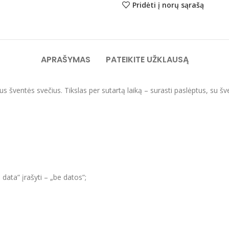
Pridėti į norų sąrašą
APRAŠYMAS
PATEIKITE UŽKLAUSĄ
us šventės svečius. Tikslas per sutartą laiką – surasti paslėptus, su šve
 data” įrašyti – „be datos”;