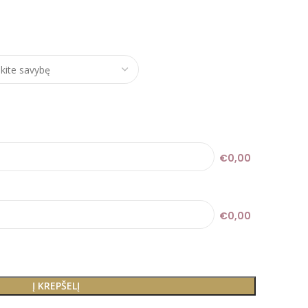
e range: €7,20 through €24,00
€0,00
€0,00
Į KREPŠELĮ