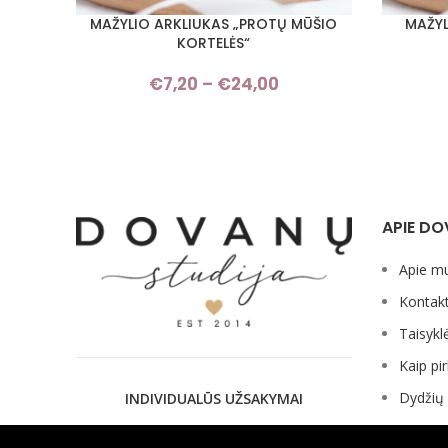
MAŽYLIO ARKLIUKAS „PROTŲ MŪŠIO
MAŽYL
PASIRINKTI SAVYBES
PASIRINKT
KORTELĖS“
€
7,20
–
€
24,00
Price
range:
€7,20
through
€24,00
APIE DO
Apie m
Kontakt
Taisykl
Kaip pir
Dydžių 
INDIVIDUALŪS UŽSAKYMAI