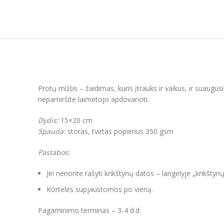
Protų mūšis – žaidimas, kuris įtrauks ir vaikus, ir suaugusi
nepamiršite laimėtojo apdovanoti.
Dydis:
15×20 cm
Spauda:
storas, tvirtas popierius 350 gsm
Pastabos:
Jei nenorite rašyti krikštynų datos – langelyje „krikštynų
Kortelės supjaustomos po vieną.
Pagaminimo terminas – 3-4 d.d.