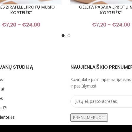
ĖS ŽIRAFĖLĖ „PROTŲ MŪŠIO
GĖLĖTA PASAKA „PROTŲ 
I SAVYBES
PASIRINKTI SAVYBES
KORTELĖS“
KORTELĖS“
€
7,20
–
€
24,00
Price
€
7,20
–
€
24,00
range:
€7,20
through
€24,00
VANŲ STUDIJĄ
NAUJIENLAIŠKIO PRENUME
us
Sužinokite pirmi apie naujausias
ir pasiūlymus!
ai
ės
kti?
lentelės