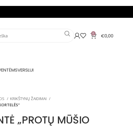
0
€
0,00
VENTĖMS
VERSLUI
NOS
KRIKŠTYNŲ ŽAIDIMAI
KORTELĖS“
NTĖ „PROTŲ MŪŠIO