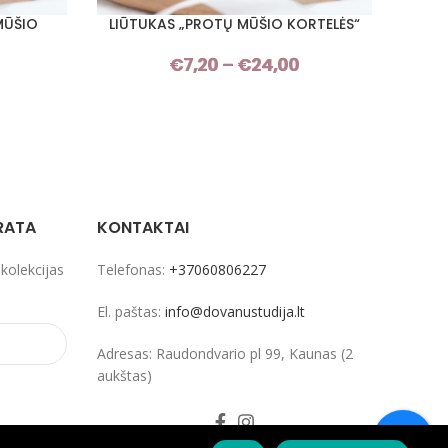
MŪŠIO
LIŪTUKAS „PROTŲ MŪŠIO KORTELĖS“
GĖ
PASIRINKTI SAVYBES
PASIRI
€
7,20
–
€
24,00
Price
Price
range:
range:
€7,20
€7,20
through
through
€24,00
€24,00
RATA
KONTAKTAI
 kolekcijas
Telefonas:
+37060806227
El. paštas:
info@dovanustudija.lt
Adresas: Raudondvario pl 99, Kaunas (2
aukštas)