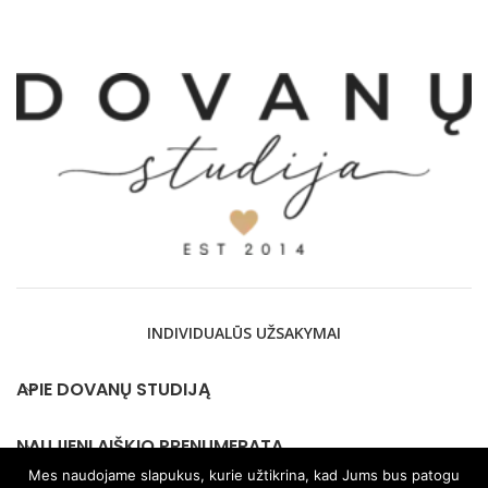
INDIVIDUALŪS UŽSAKYMAI
APIE DOVANŲ STUDIJĄ
NAUJIENLAIŠKIO PRENUMERATA
Mes naudojame slapukus, kurie užtikrina, kad Jums bus patogu