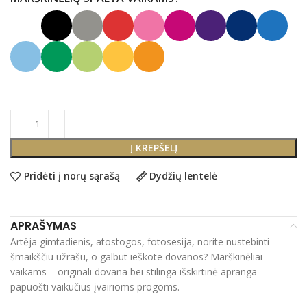
Į KREPŠELĮ
Pridėti į norų sąrašą
Dydžių lentelė
APRAŠYMAS
Artėja gimtadienis, atostogos, fotosesija, norite nustebinti
šmaikščiu užrašu, o galbūt ieškote dovanos? Marškinėliai
vaikams – originali dovana bei stilinga išskirtinė apranga
papuošti vaikučius įvairioms progoms.