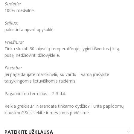
Sudėtis:
100% medvilnė.
Stilius:
pakietinta apvali apykaklė
Priežiūra:
Tinka skalbti 30 laipsnių temperatūroje; lyginti išvertus į kitą
pusę; nedžiovinti džiovyklėje.
Pastaba:
Jei pageidaujate marškinėlių su vardu – vardą įrašykite
taisyklingomis lietuviškomis raidėmis.
Pagaminimo terminas – 2-3 d.d.
Reikia greičiau? Nerandate tinkamo dydžio? Turite papildomų
klausimų? Susisiekite ir mes Jums padėsime.
PATEIKITE UŽKLAUSĄ