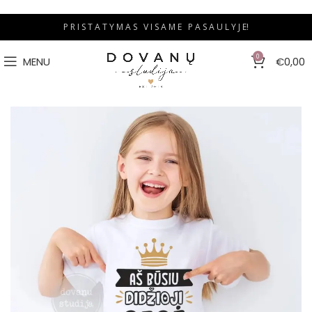
P R I S T A T Y M A S V I S A M E P A S A U L Y J E!
0
MENU
€
0,00