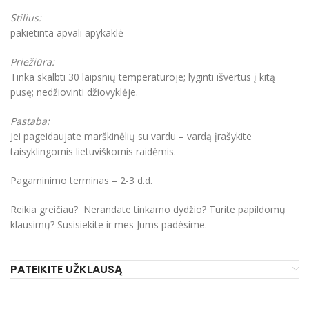
Stilius:
pakietinta apvali apykaklė
Priežiūra:
Tinka skalbti 30 laipsnių temperatūroje; lyginti išvertus į kitą
pusę; nedžiovinti džiovyklėje.
Pastaba:
Jei pageidaujate marškinėlių su vardu – vardą įrašykite
taisyklingomis lietuviškomis raidėmis.
Pagaminimo terminas – 2-3 d.d.
Reikia greičiau? Nerandate tinkamo dydžio? Turite papildomų
klausimų? Susisiekite ir mes Jums padėsime.
PATEIKITE UŽKLAUSĄ