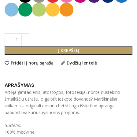
Į KREPŠELĮ
Pridėti į norų sąrašą
Dydžių lentelė
APRAŠYMAS
Artėja gimtadienis, atostogos, fotosesija, norite nustebinti
šmaikščiu užrašu, o galbūt ieškote dovanos? Marškinėliai
vaikams – originali dovana bei stilinga išskirtinė apranga
papuošti vaikučius įvairioms progoms.
Sudėtis:
100% medvilnė.