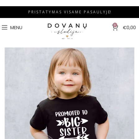
P R I S T A T Y M A S V I S A M E P A S A U L Y J E!
0
MENU
€
0,00