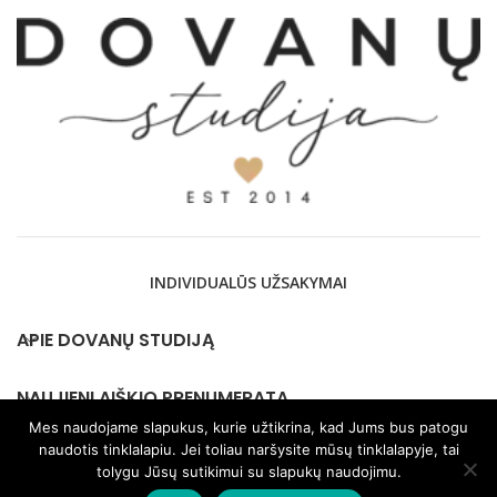
INDIVIDUALŪS UŽSAKYMAI
APIE DOVANŲ STUDIJĄ
NAUJIENLAIŠKIO PRENUMERATA
Mes naudojame slapukus, kurie užtikrina, kad Jums bus patogu
naudotis tinklalapiu. Jei toliau naršysite mūsų tinklalapyje, tai
KONTAKTAI
tolygu Jūsų sutikimui su slapukų naudojimu.