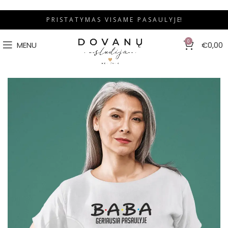
P R I S T A T Y M A S V I S A M E P A S A U L Y J E!
0
MENU
€
0,00