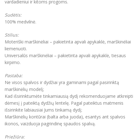
vardadieniui ir kitoms progoms.
Sudėtis:
100% medvilnė.
Stilius:
Moteriški marškinėliai – pakietinta apvali apykaklė, marškinėliai
liemenuoti.
Universalūs marškinėliai – pakietinta apvali apykaklė, tiesaus
kirpimo.
Pastaba:
Ne visos spalvos ir dydžiai yra gaminami pagal pasirinktą
marškinėlių modelį;
Kad išsirinktumėte tinkamiausią dydį rekomenduojame atkreipti
dėmesį į pateiktą dydžių lentelę. Pagal pateiktus matmenis
išsirinkite labiausiai Jums tinkamą dydį;
Marškinėlių kontūrai (balta arba juoda), esantys ant spalvos
ikonos, vaizduoja pagrindinę spaudos spalvą.
Priežiūra: