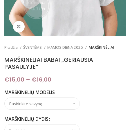
Padidinti
Pradžia
ŠVENTĖMS
MAMOS DIENA 2025
MARŠKINĖLIAI
MARŠKINĖLIAI BABAI „GERIAUSIA
PASAULYJE“
€
15,00
–
€
16,00
Price range: €15,00
through €16,00
MARŠKINĖLIŲ MODELIS
MARŠKINĖLIŲ DYDIS