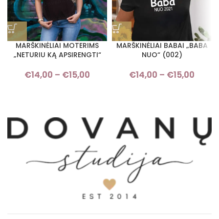
MARŠKINĖLIAI MOTERIMS
MARŠKINĖLIAI BABAI „BABA
„NETURIU KĄ APSIRENGTI“
NUO“ (002)
€
14,00
–
€
15,00
Price range: €14,00 through
€
14,00
–
€
15,00
Pric
€15,00
rang
€14,
thro
€15,