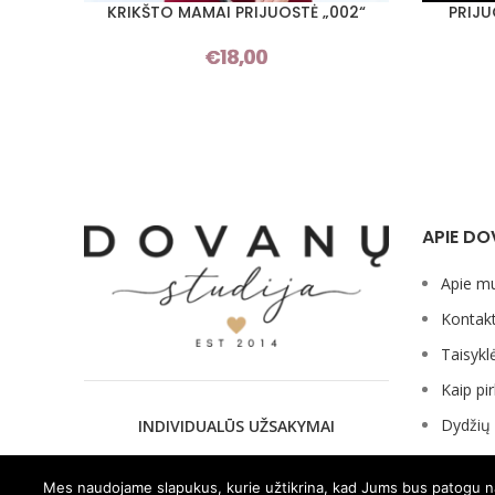
KRIKŠTO MAMAI PRIJUOSTĖ „002“
PRIJU
PASIRINKTI SAVYBES
PASIRINKT
€
18,00
APIE DO
Apie m
Kontakt
Taisykl
Kaip pir
Dydžių 
INDIVIDUALŪS UŽSAKYMAI
Mes naudojame slapukus, kurie užtikrina, kad Jums bus patogu naud