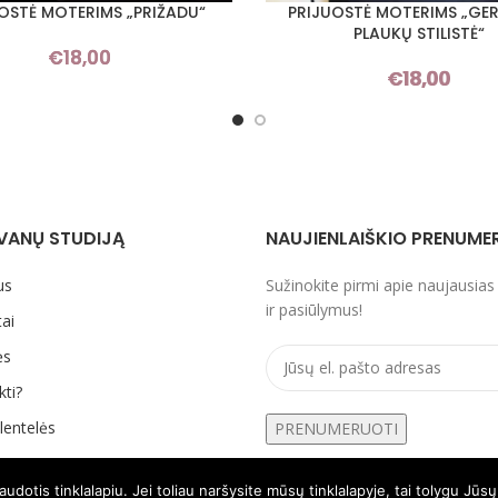
OSTĖ MOTERIMS „PRIŽADU“
PRIJUOSTĖ MOTERIMS „GER
I SAVYBES
PASIRINKTI SAVYBES
PLAUKŲ STILISTĖ“
€
18,00
€
18,00
VANŲ STUDIJĄ
NAUJIENLAIŠKIO PRENUME
us
Sužinokite pirmi apie naujausias
ir pasiūlymus!
ai
ės
kti?
lentelės
otis tinklalapiu. Jei toliau naršysite mūsų tinklalapyje, tai tolygu Jūs