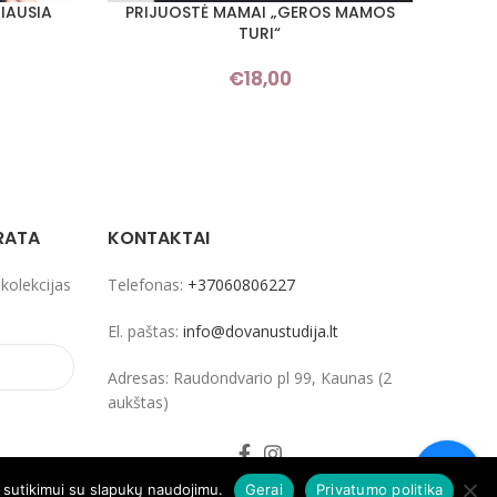
IAUSIA
PRIJUOSTĖ MAMAI „GEROS MAMOS
PRIJU
PASIRINKTI SAVYBES
PASIRI
TURI“
€
18,00
RATA
KONTAKTAI
 kolekcijas
Telefonas:
+37060806227
El. paštas:
info@dovanustudija.lt
Adresas: Raudondvario pl 99, Kaunas (2
aukštas)
ų sutikimui su slapukų naudojimu.
Gerai
Privatumo politika