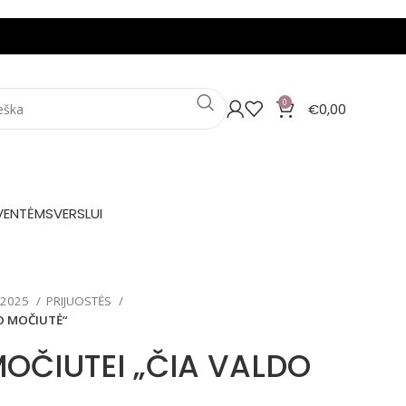
0
€
0,00
VENTĖMS
VERSLUI
 2025
PRIJUOSTĖS
O MOČIUTĖ“
MOČIUTEI „ČIA VALDO