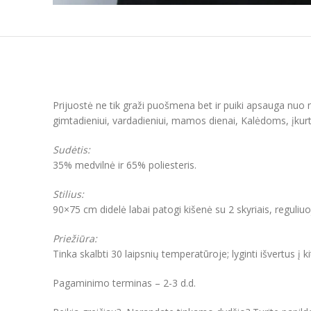
Prijuostė ne tik graži puošmena bet ir puiki apsauga nuo n
gimtadieniui, vardadieniui, mamos dienai, Kalėdoms, įku
Sudėtis:
35% medvilnė ir 65% poliesteris.
Stilius:
90×75 cm didelė labai patogi kišenė su 2 skyriais, reguliu
Priežiūra:
Tinka skalbti 30 laipsnių temperatūroje; lyginti išvertus į k
Pagaminimo terminas – 2-3 d.d.