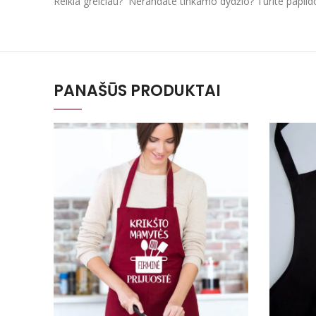
Reikia greičiau? Nerandate tinkamo dydžio? Turite papil
PANAŠŪS PRODUKTAI