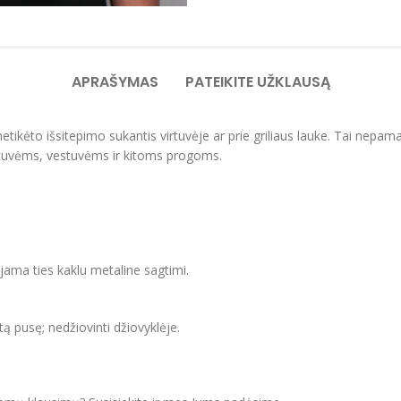
APRAŠYMAS
PATEIKITE UŽKLAUSĄ
etikėto išsitepimo sukantis virtuvėje ar prie griliaus lauke. Tai nepam
rtuvėms, vestuvėms ir kitoms progoms.
ojama ties kaklu metaline sagtimi.
itą pusę; nedžiovinti džiovyklėje.