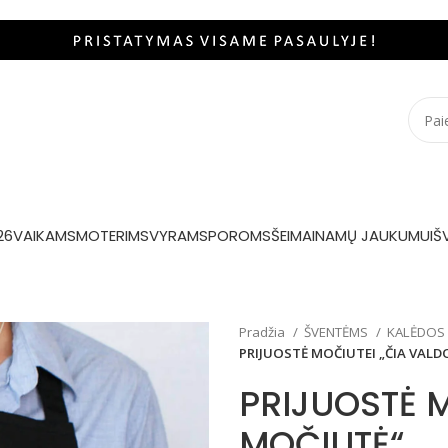
26
VAIKAMS
MOTERIMS
VYRAMS
POROMS
ŠEIMAI
NAMŲ JAUKUMUI
Š
Pradžia
ŠVENTĖMS
KALĖDOS
PRIJUOSTĖ MOČIUTEI „ČIA VALD
PRIJUOSTĖ 
MOČIUTĖ“