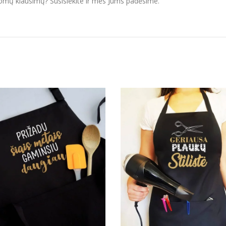
domų klausimų? Susisiekite ir mes Jums padėsime.