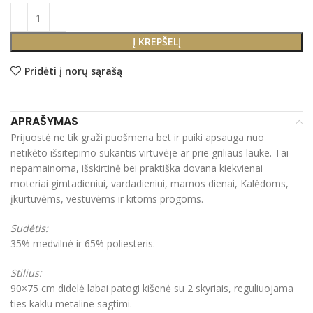
Į KREPŠELĮ
Pridėti į norų sąrašą
APRAŠYMAS
Prijuostė ne tik graži puošmena bet ir puiki apsauga nuo
netikėto išsitepimo sukantis virtuvėje ar prie griliaus lauke. Tai
nepamainoma, išskirtinė bei praktiška dovana kiekvienai
moteriai gimtadieniui, vardadieniui, mamos dienai, Kalėdoms,
įkurtuvėms, vestuvėms ir kitoms progoms.
Sudėtis:
35% medvilnė ir 65% poliesteris.
Stilius:
90×75 cm didelė labai patogi kišenė su 2 skyriais, reguliuojama
ties kaklu metaline sagtimi.