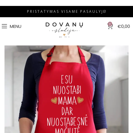
P R I S T A T Y M A S V I S A M E P A S A U L Y J E!
0
MENU
€
0,00