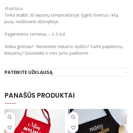
Priežiūra:
Tinka skalbti 30 laipsnių temperatūroje; lyginti išvertus į kitą
pusę; nedžiovinti džiovyklėje.
Pagaminimo terminas – 2-3 d.d.
Reikia greičiau? Nerandate tinkamo dydžio? Turite papildomų
klausimų? Susisiekite ir mes Jums padėsime.
PATEIKITE UŽKLAUSĄ
PANAŠŪS PRODUKTAI