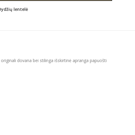
Dydžių lentelė
riginali dovana bei stilinga išskirtinė apranga papuošti