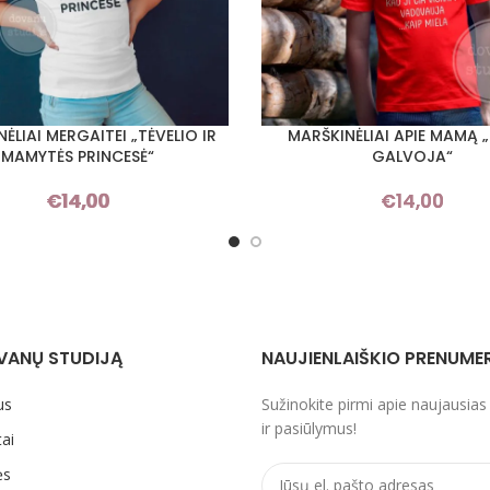
ĖLIAI MERGAITEI „TĖVELIO IR
MARŠKINĖLIAI APIE MAMĄ
I SAVYBES
PASIRINKTI SAVYBES
MAMYTĖS PRINCESĖ“
GALVOJA“
€
14,00
€
14,00
VANŲ STUDIJĄ
NAUJIENLAIŠKIO PRENUME
us
Sužinokite pirmi apie naujausias
ir pasiūlymus!
ai
ės