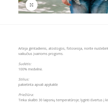
Padidinti
Artėja gimtadienis, atostogos, fotosesija, norite nustebin
vaikučius įvairioms progoms.
Sudėtis:
100% medvilnė.
Stilius:
pakietinta apvali apykaklė
Priežiūra:
Tinka skalbti 30 laipsnių temperatūroje; lyginti išvertus į k