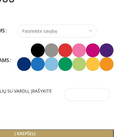
MS
KAMS
LIŲ SU VARDU, ĮRAŠYKITE
Į KREPŠELĮ