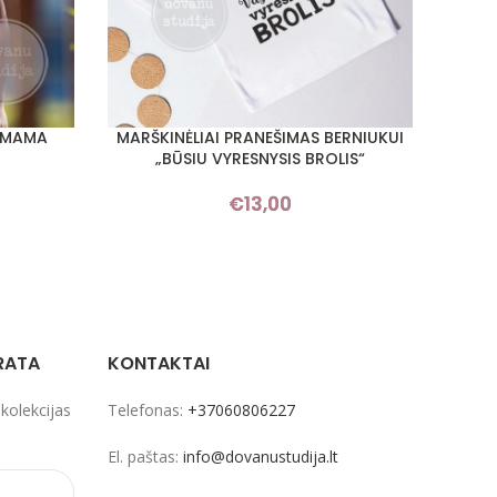
 „MAMA
MARŠKINĖLIAI PRANEŠIMAS BERNIUKUI
MAR
PASIRINKTI SAVYBES
PASIRI
„BŪSIU VYRESNYSIS BROLIS“
€
13,00
RATA
KONTAKTAI
 kolekcijas
Telefonas:
+37060806227
El. paštas:
info@dovanustudija.lt