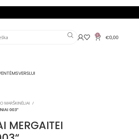
0
€
0,00
VENTĖMS
VERSLUI
IO MARŠKINĖLIAI
NIAI 003“
I MERGAITEI
003“