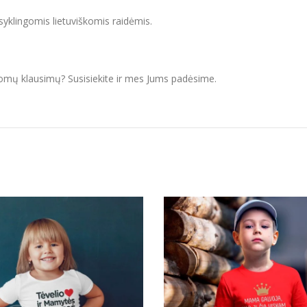
isyklingomis lietuviškomis raidėmis.
domų klausimų? Susisiekite ir mes Jums padėsime.