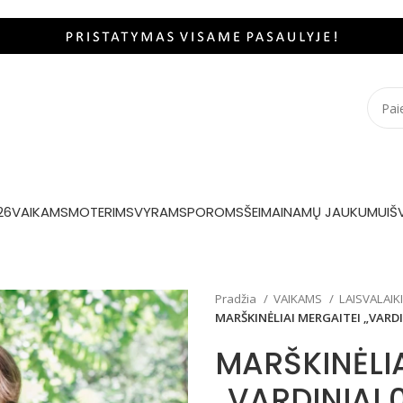
26
VAIKAMS
MOTERIMS
VYRAMS
POROMS
ŠEIMAI
NAMŲ JAUKUMUI
Š
Pradžia
VAIKAMS
LAISVALAIK
MARŠKINĖLIAI MERGAITEI „VARDI
MARŠKINĖLIA
„VARDINIAI 