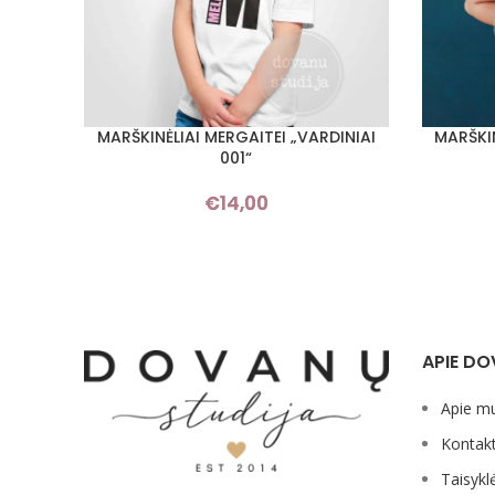
MARŠKINĖLIAI MERGAITEI „VARDINIAI
MARŠKIN
PASIRINKTI SAVYBES
PASIRINKT
001“
€
14,00
APIE DO
Apie m
Kontakt
Taisykl