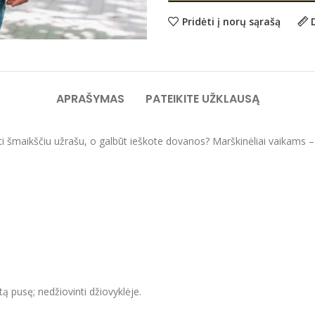
Pridėti į norų sąrašą
APRAŠYMAS
PATEIKITE UŽKLAUSĄ
ti šmaikščiu užrašu, o galbūt ieškote dovanos? Marškinėliai vaikams – o
itą pusę; nedžiovinti džiovyklėje.