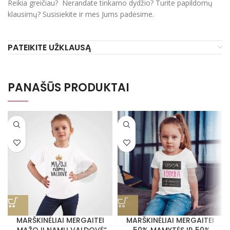
Reikia greičiau? Nerandate tinkamo dydžio? Turite papildomų
klausimų? Susisiekite ir mes Jums padėsime.
PATEIKITE UŽKLAUSĄ
PANAŠŪS PRODUKTAI
MARŠKINĖLIAI MERGAITEI
MARŠKINĖLIAI MERGAITEI
„MAŽOJI NAMŲ VALDOVĖ“
„50% MAMYTĖS IR 50%