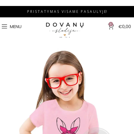
P R I S T A T Y M A S V I S A M E P A S A U L Y J E!
0
MENU
€
0,00