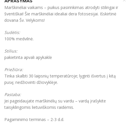
APRAŠYMAS
Marškinėliai vaikams – puikus pasirinkimas atrodyti stilingai ir
šventiškai! Šie marškinėliai idealiai dera fotosesijai. Išskirtinė
dovana Šv. Velykoms!
Sudėtis:
100% medvilnė.
Stilius:
pakietinta apvali apykaklė
Priežiūra:
Tinka skalbti 30 laipsnių temperatūroje; lyginti išvertus į kitą
pusę; nedžiovinti džiovyklėje.
Pastaba:
Jei pageidaujate marškinėlių su vardu – vardą įrašykite
taisyklingomis lietuviškomis raidėmis.
Pagaminimo terminas – 2-3 d.d.