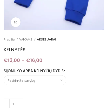
Padidinti
Pradžia
VAIKAMS
AKSESUARAI
KELNYTĖS
€
13,00
–
€
16,00
Price range: €13,00
through €16,00
SIJONUKO ARBA KELNYČIŲ DYDIS