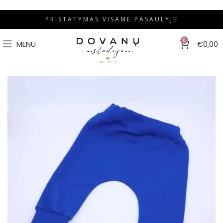
P R I S T A T Y M A S V I S A M E P A S A U L Y J E!
0
MENU
€
0,00