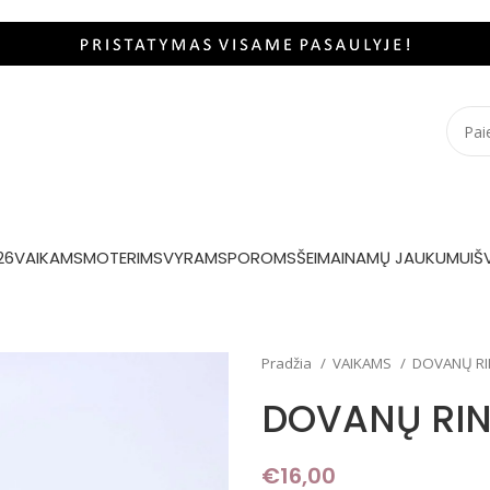
26
VAIKAMS
MOTERIMS
VYRAMS
POROMS
ŠEIMAI
NAMŲ JAUKUMUI
Š
Pradžia
VAIKAMS
DOVANŲ RI
DOVANŲ RIN
€
16,00