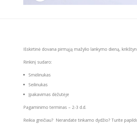
Išskirtinė dovana
pirmąją mažylio lankymo dieną, krikšty
Rinkinį sudaro:
Smėlinukas
Seilinukas
Įpakavimas dėžutėje
Pagaminimo terminas – 2-3 d.d.
Reikia greičiau? Nerandate tinkamo dydžio? Turite papil