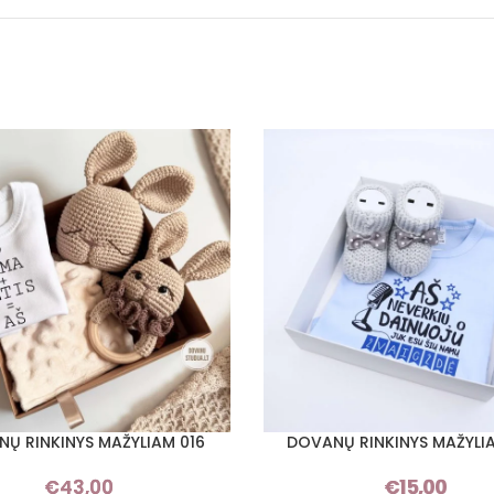
Ų RINKINYS MAŽYLIAM 016
DOVANŲ RINKINYS MAŽYLI
I SAVYBES
PASIRINKTI SAVYBES
€
43,00
€
15,00