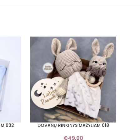
AM 002
DOVANŲ RINKINYS MAŽYLIAM 018
DO
PASIRINKTI SAVYBES
PASIRI
€
49,00