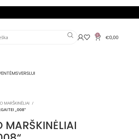
0
€
0,00
VENTĖMS
VERSLUI
O MARŠKINĖLIAI
GAITEI „008“
 MARŠKINĖLIAI
008“