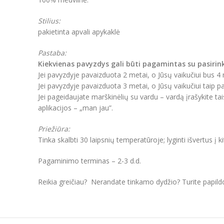
Stilius:
pakietinta apvali apykaklė
Pastaba:
Kiekvienas pavyzdys gali būti pagamintas su pasirin
Jei pavyzdyje pavaizduota 2 metai, o Jūsų vaikučiui bus 
Jei pavyzdyje pavaizduota 3 metai, o Jūsų vaikučiui taip 
Jei pageidaujate marškinėlių su vardu – vardą įrašykite t
aplikacijos – „man jau”.
Priežiūra:
Tinka skalbti 30 laipsnių temperatūroje; lyginti išvertus į k
Pagaminimo terminas – 2-3 d.d.
Reikia greičiau? Nerandate tinkamo dydžio? Turite papil