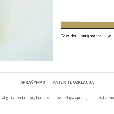
Pridėti į norų sąrašą
APRAŠYMAS
PATEIKITE UŽKLAUSĄ
iai gimtadieniui – originali dovana bei stilinga apranga papuošti vaikuč