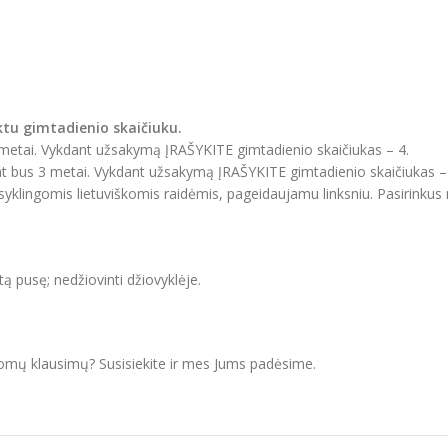
ktu gimtadienio skaičiuku.
4 metai. Vykdant užsakymą ĮRAŠYKITE gimtadienio skaičiukas – 4.
pat bus 3 metai. Vykdant užsakymą ĮRAŠYKITE gimtadienio skaičiukas –
aisyklingomis lietuviškomis raidėmis, pageidaujamu linksniu. Pasirinku
itą pusę; nedžiovinti džiovyklėje.
domų klausimų? Susisiekite ir mes Jums padėsime.