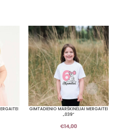
ERGAITEI
GIMTADIENIO MARŠKINĖLIAI MERGAITEI
GIMTA
PASIRINKTI SAVYBES
PASIRI
„039“
€
14,00