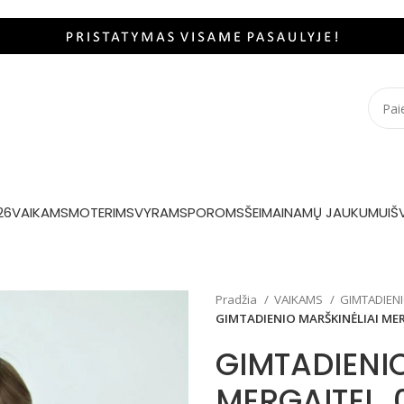
26
VAIKAMS
MOTERIMS
VYRAMS
POROMS
ŠEIMAI
NAMŲ JAUKUMUI
Š
Pradžia
VAIKAMS
GIMTADIENI
GIMTADIENIO MARŠKINĖLIAI MER
GIMTADIENIO
MERGAITEI „