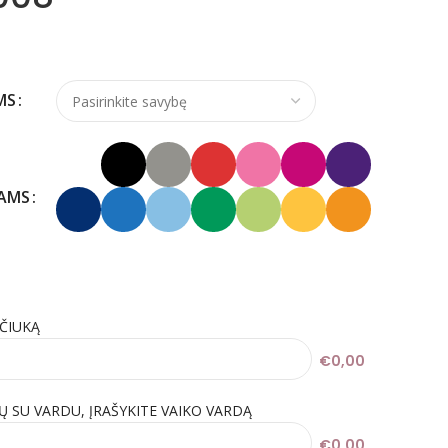
MS
KAMS
IČIUKĄ
€0,00
Ų SU VARDU, ĮRAŠYKITE VAIKO VARDĄ
€0,00