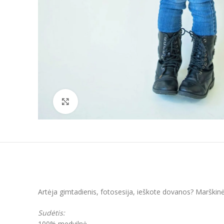
Padidinti
Artėja gimtadienis, fotosesija, ieškote dovanos? Marškinėl
Sudėtis:
100% medvilnė.