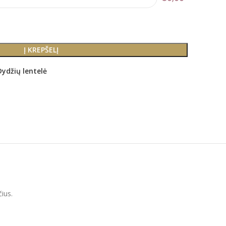
Į KREPŠELĮ
Dydžių lentelė
ius.