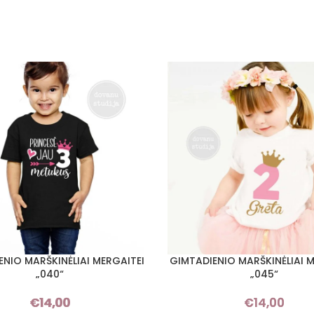
ENIO MARŠKINĖLIAI MERGAITEI
GIMTADIENIO MARŠKINĖLIAI M
I SAVYBES
PASIRINKTI SAVYBES
„040“
„045“
€
14,00
€
14,00