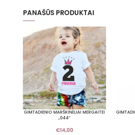
PANAŠŪS PRODUKTAI
GIMTADIENIO MARŠKINĖLIAI MERGAITEI
GIMTADI
PASIRINKTI SAVYBES
PASIRINKT
„044“
€
14,00