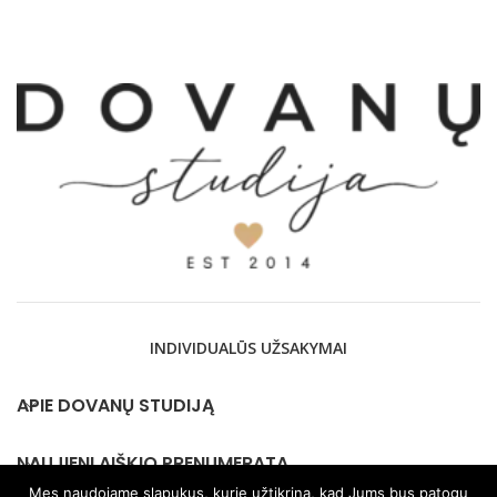
INDIVIDUALŪS UŽSAKYMAI
APIE DOVANŲ STUDIJĄ
NAUJIENLAIŠKIO PRENUMERATA
Mes naudojame slapukus, kurie užtikrina, kad Jums bus patogu