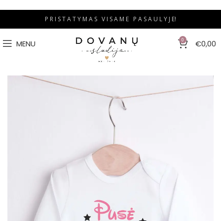
P R I S T A T Y M A S V I S A M E P A S A U L Y J E!
0
MENU
€
0,00