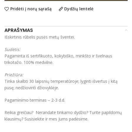
Pridėti į norų sąrašą
Dydžių lentelė
APRAŠYMAS
Išskirtinis rūbelis pusės metų šventei.
Sudėtis:
Pagaminta iš sertifikuoto, kokybiško, minkšto ir švelnaus
trikotažo. 100% medvilnė.
Priežiūra:
Tinka skalbti 30 laipsnių temperatūroje; lyginti išvertus į kitą
pusę; nedžiovinti džiovyklėje.
Pagaminimo terminas – 2-3 d.d.
Reikia greičiau? Nerandate tinkamo dydžio? Turite papildomų
klausimų? Susisiekite ir mes Jums padėsime.