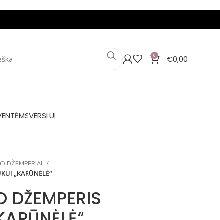
0
€
0,00
VENTĖMS
VERSLUI
IO DŽEMPERIAI
UKUI „KARŪNĖLĖ“
O DŽEMPERIS
KARŪNĖLĖ“