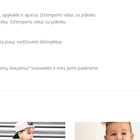
, apykaklė ir apačia. Džemperio vidus su pūkeliu.
elių. Džemperio vidus su pūkeliu.
itą pusę; nedžiovinti džiovyklėje.
domų klausimų? Susisiekite ir mes Jums padėsime.