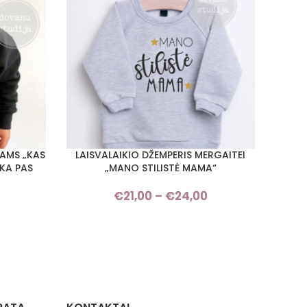
KAMS „KAS
LAISVALAIKIO DŽEMPERIS MERGAITEI
LAI
PASIRINKTI SAVYBES
PASIRI
EKA PAS
„MANO STILISTĖ MAMA“
€
21,00
–
€
24,00
Price
Price
range:
range:
€21,00
€21,00
through
through
€24,00
€24,00