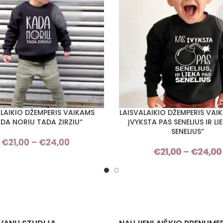
ALAIKIO DŽEMPERIS VAIKAMS
LAISVALAIKIO DŽEMPERIS VAI
I SAVYBES
PASIRINKTI SAVYBES
DA NORIU TADA ZIRZIU“
ĮVYKSTA PAS SENELIUS IR LI
SENELIUS“
€
21,00
–
€
24,00
Price
€
21,00
–
€
24,00
range:
€21,00
through
€24,00