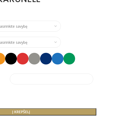
ce range: €21,00 through €24,00
Į KREPŠELĮ