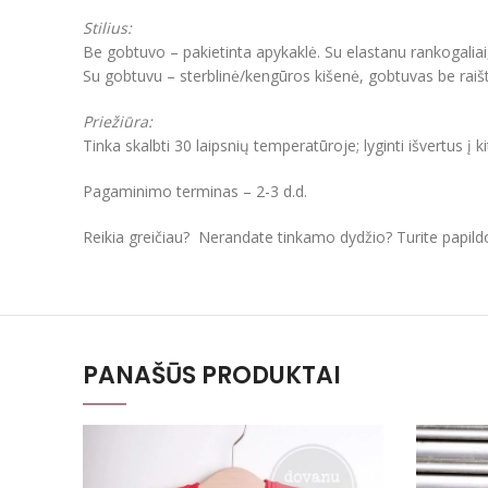
Stilius:
Be gobtuvo – pakietinta apykaklė. Su elastanu rankogaliai
Su gobtuvu – sterblinė/kengūros kišenė, gobtuvas be raišt
Priežiūra:
Tinka skalbti 30 laipsnių temperatūroje; lyginti išvertus į k
Pagaminimo terminas – 2-3 d.d.
Reikia greičiau? Nerandate tinkamo dydžio? Turite papil
PANAŠŪS PRODUKTAI