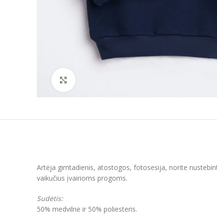
Padidinti
Artėja gimtadienis, atostogos, fotosesija, norite nustebin
vaikučius įvairioms progoms.
Sudėtis:
50% medvilnė ir 50% poliesteris.