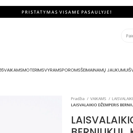
26
VAIKAMS
MOTERIMS
VYRAMS
POROMS
ŠEIMAI
NAMŲ JAUKUMUI
Š
Pradžia
VAIKAMS
LAISVALAIK
LAISVALAIKIO DŽEMPERIS BERNI
LAISVALAIKI
BERNIUKUI „