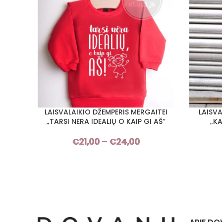
LAISVALAIKIO DŽEMPERIS MERGAITEI
LAISV
PASIRINKTI SAVYBES
PASIRINKT
„TARSI NĖRA IDEALIŲ O KAIP GI AŠ“
„KA
€
21,00
–
€
24,00
Price
range:
€21,00
through
€24,00