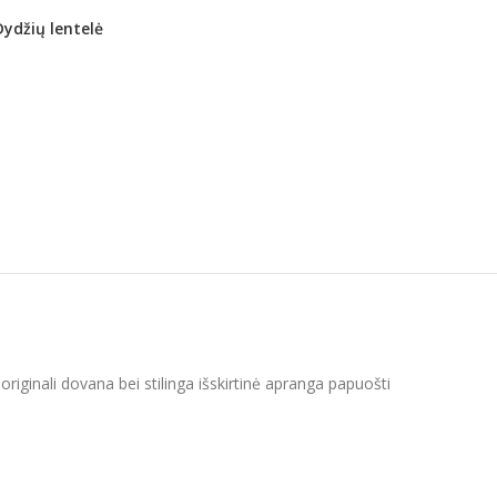
Dydžių lentelė
iginali dovana bei stilinga išskirtinė apranga papuošti