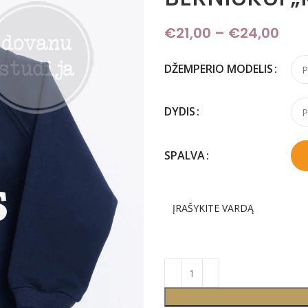
€
21,00
–
€
24,00
Pri
DŽEMPERIO MODELIS
DYDIS
SPALVA
ĮRAŠYKITE VARDĄ