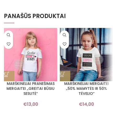
PANAŠŪS PRODUKTAI
MARŠKINĖLIAI PRANEŠIMAS
MARŠKINĖLIAI MERGAITEI
MERGAITEI „GREITAI BŪSIU
„50% MAMYTĖS IR 50%
SESUTĖ“
TĖVELIO“
€
13,00
€
14,00