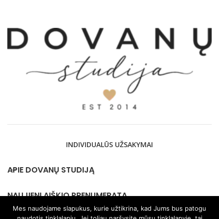
INDIVIDUALŪS UŽSAKYMAI
APIE DOVANŲ STUDIJĄ
NAUJIENLAIŠKIO PRENUMERATA
Mes naudojame slapukus, kurie užtikrina, kad Jums bus patogu
naudotis tinklalapiu. Jei toliau naršysite mūsų tinklalapyje, tai