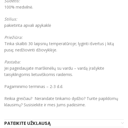
Sudėtis:
100% medvilnė.
Stilius:
pakietinta apvali apykaklė
Priežiūra:
Tinka skalbti 30 laipsnių temperatūroje; lyginti išvertus į kitą
pusę; nedžiovinti džiovyklėje.
Pastaba:
Jei pageidaujate marškinėlių su vardu – vardą įrašykite
taisyklingomis lietuviškomis raidėmis.
Pagaminimo terminas – 2-3 d.d.
Reikia greičiau? Nerandate tinkamo dydžio? Turite papildomų
klausimų? Susisiekite ir mes Jums padėsime.
PATEIKITE UŽKLAUSĄ