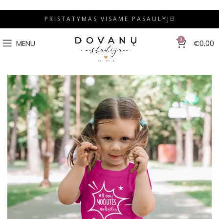
P R I S T A T Y M A S V I S A M E P A S A U L Y J E!
0
MENU
€
0,00