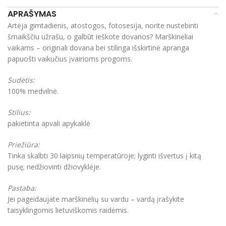
APRAŠYMAS
Artėja gimtadienis, atostogos, fotosesija, norite nustebinti
šmaikščiu užrašu, o galbūt ieškote dovanos? Marškinėliai
vaikams – originali dovana bei stilinga išskirtinė apranga
papuošti vaikučius įvairioms progoms.
Sudėtis:
100% medvilnė.
Stilius:
pakietinta apvali apykaklė
Priežiūra:
Tinka skalbti 30 laipsnių temperatūroje; lyginti išvertus į kitą
pusę; nedžiovinti džiovyklėje.
Pastaba:
Jei pageidaujate marškinėlių su vardu – vardą įrašykite
taisyklingomis lietuviškomis raidėmis.