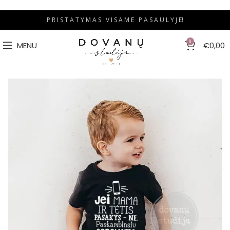
P R I S T A T Y M A S V I S A M E P A S A U L Y J E!
0
MENU
€
0,00