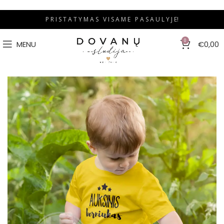
P R I S T A T Y M A S V I S A M E P A S A U L Y J E!
0
MENU
€
0,00