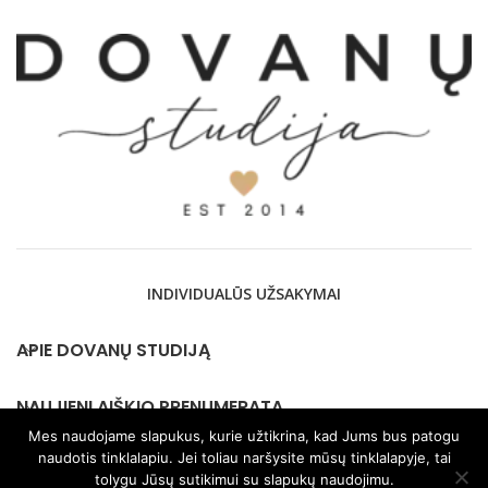
INDIVIDUALŪS UŽSAKYMAI
APIE DOVANŲ STUDIJĄ
NAUJIENLAIŠKIO PRENUMERATA
Mes naudojame slapukus, kurie užtikrina, kad Jums bus patogu
naudotis tinklalapiu. Jei toliau naršysite mūsų tinklalapyje, tai
KONTAKTAI
tolygu Jūsų sutikimui su slapukų naudojimu.