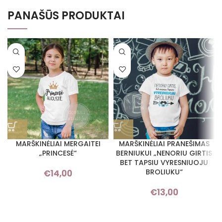
PANAŠŪS PRODUKTAI
MARŠKINĖLIAI MERGAITEI
MARŠKINĖLIAI PRANEŠIMAS
„PRINCESĖ“
BERNIUKUI „NENORIU GIRTIS
BET TAPSIU VYRESNIUOJU
BROLIUKU“
€
14,00
€
13,00