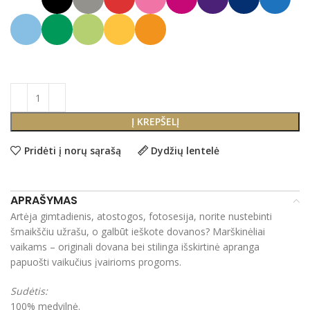
Į KREPŠELĮ
Pridėti į norų sąrašą
Dydžių lentelė
APRAŠYMAS
Artėja gimtadienis, atostogos, fotosesija, norite nustebinti
šmaikščiu užrašu, o galbūt ieškote dovanos? Marškinėliai
vaikams – originali dovana bei stilinga išskirtinė apranga
papuošti vaikučius įvairioms progoms.
Sudėtis:
100% medvilnė.