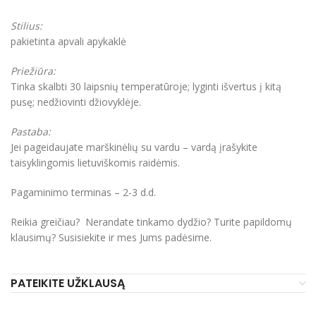
Stilius:
pakietinta apvali apykaklė
Priežiūra:
Tinka skalbti 30 laipsnių temperatūroje; lyginti išvertus į kitą
pusę; nedžiovinti džiovyklėje.
Pastaba:
Jei pageidaujate marškinėlių su vardu – vardą įrašykite
taisyklingomis lietuviškomis raidėmis.
Pagaminimo terminas – 2-3 d.d.
Reikia greičiau? Nerandate tinkamo dydžio? Turite papildomų
klausimų? Susisiekite ir mes Jums padėsime.
PATEIKITE UŽKLAUSĄ