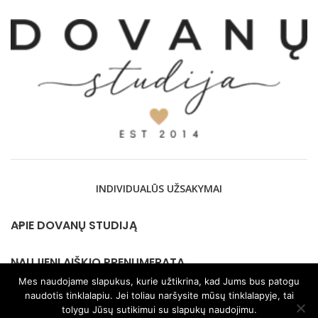
INDIVIDUALŪS UŽSAKYMAI
APIE DOVANŲ STUDIJĄ
NAUJIENLAIŠKIO PRENUMERATA
Mes naudojame slapukus, kurie užtikrina, kad Jums bus patogu
naudotis tinklalapiu. Jei toliau naršysite mūsų tinklalapyje, tai
KONTAKTAI
tolygu Jūsų sutikimui su slapukų naudojimu.