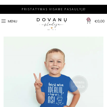
P R I S T A T Y M A S V I S A M E P A S A U L Y J E!
0
MENU
€
0,00