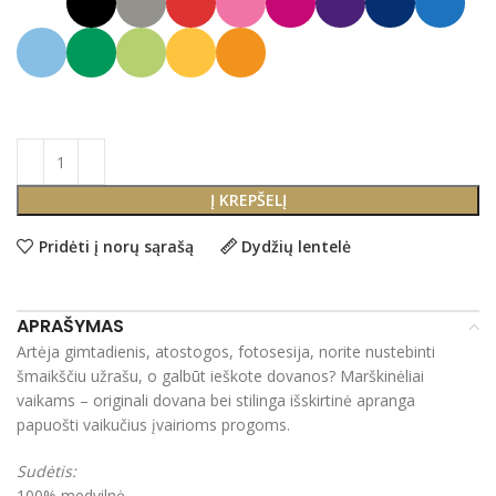
Į KREPŠELĮ
Pridėti į norų sąrašą
Dydžių lentelė
APRAŠYMAS
Artėja gimtadienis, atostogos, fotosesija, norite nustebinti
šmaikščiu užrašu, o galbūt ieškote dovanos? Marškinėliai
vaikams – originali dovana bei stilinga išskirtinė apranga
papuošti vaikučius įvairioms progoms.
Sudėtis:
100% medvilnė.