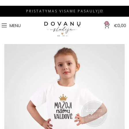
P R I S T A T Y M A S V I S A M E P A S A U L Y J E!
0
MENU
€
0,00