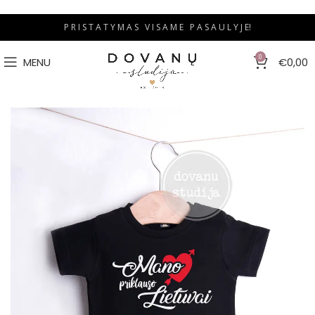
P R I S T A T Y M A S V I S A M E P A S A U L Y J E!
0
MENU
€
0,00