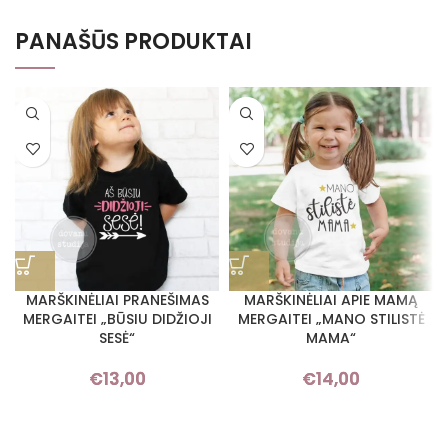
PANAŠŪS PRODUKTAI
MARŠKINĖLIAI PRANEŠIMAS
MARŠKINĖLIAI APIE MAMĄ
MERGAITEI „BŪSIU DIDŽIOJI
MERGAITEI „MANO STILISTĖ
SESĖ“
MAMA“
€
13,00
€
14,00