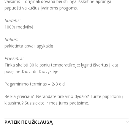
vaikams – originali dovana bei stilinga išskirtinė apranga
papuošti vaikučius įvairioms progoms.
Sudėtis:
100% medvilnė.
Stilius:
pakietinta apvali apykaklė
Priežiūra:
Tinka skalbti 30 laipsnių temperatūroje; lyginti išvertus į kitą
pusę; nedžiovinti džiovyklėje.
Pagaminimo terminas – 2-3 d.d.
Reikia greičiau? Nerandate tinkamo dydžio? Turite papildomų
klausimų? Susisiekite ir mes Jums padėsime.
PATEIKITE UŽKLAUSĄ