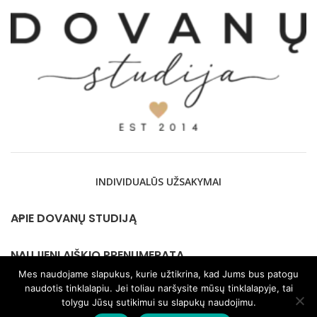
INDIVIDUALŪS UŽSAKYMAI
APIE DOVANŲ STUDIJĄ
NAUJIENLAIŠKIO PRENUMERATA
Mes naudojame slapukus, kurie užtikrina, kad Jums bus patogu
naudotis tinklalapiu. Jei toliau naršysite mūsų tinklalapyje, tai
KONTAKTAI
tolygu Jūsų sutikimui su slapukų naudojimu.