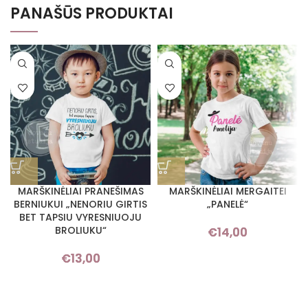
PANAŠŪS PRODUKTAI
MARŠKINĖLIAI PRANEŠIMAS
MARŠKINĖLIAI MERGAITEI
BERNIUKUI „NENORIU GIRTIS
„PANELĖ“
BET TAPSIU VYRESNIUOJU
BROLIUKU“
€
14,00
€
13,00