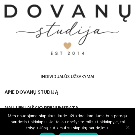
INDIVIDUALŪS UŽSAKYMAI
APIE DOVANŲ STUDIJĄ
NAUJIENLAIŠKIO PRENUMERATA
Mes naudojame slapukus, kurie užtikrina, kad Jums bus patogu
naudotis tinklalapiu. Jei toliau naršysite mūsų tinklalapyje, tai
KONTAKTAI
tolygu Jūsų sutikimui su slapukų naudojimu.