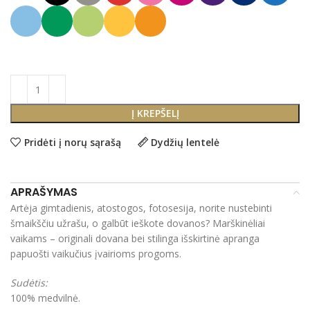
Į KREPŠELĮ
Pridėti į norų sąrašą
Dydžių lentelė
APRAŠYMAS
Artėja gimtadienis, atostogos, fotosesija, norite nustebinti
šmaikščiu užrašu, o galbūt ieškote dovanos? Marškinėliai
vaikams – originali dovana bei stilinga išskirtinė apranga
papuošti vaikučius įvairioms progoms.
Sudėtis:
100% medvilnė.