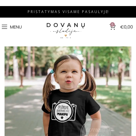
P R I S T A T Y M A S V I S A M E P A S A U L Y J E!
0
MENU
€
0,00