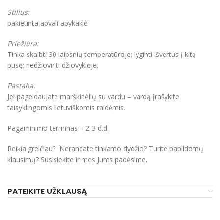
Stilius:
pakietinta apvali apykaklė
Priežiūra:
Tinka skalbti 30 laipsnių temperatūroje; lyginti išvertus į kitą
pusę; nedžiovinti džiovyklėje.
Pastaba:
Jei pageidaujate marškinėlių su vardu – vardą įrašykite
taisyklingomis lietuviškomis raidėmis.
Pagaminimo terminas – 2-3 d.d.
Reikia greičiau? Nerandate tinkamo dydžio? Turite papildomų
klausimų? Susisiekite ir mes Jums padėsime.
PATEIKITE UŽKLAUSĄ