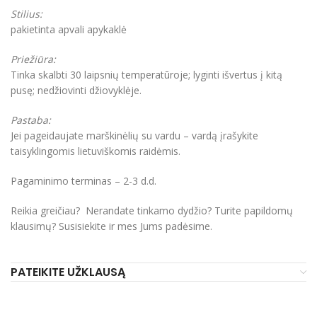
Stilius:
pakietinta apvali apykaklė
Priežiūra:
Tinka skalbti 30 laipsnių temperatūroje; lyginti išvertus į kitą
pusę; nedžiovinti džiovyklėje.
Pastaba:
Jei pageidaujate marškinėlių su vardu – vardą įrašykite
taisyklingomis lietuviškomis raidėmis.
Pagaminimo terminas – 2-3 d.d.
Reikia greičiau? Nerandate tinkamo dydžio? Turite papildomų
klausimų? Susisiekite ir mes Jums padėsime.
PATEIKITE UŽKLAUSĄ