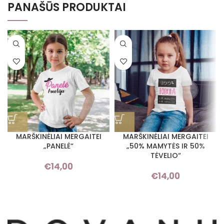
PANAŠŪS PRODUKTAI
MARŠKINĖLIAI MERGAITEI
MARŠKINĖLIAI MERGAITEI
„PANELĖ“
„50% MAMYTĖS IR 50%
TĖVELIO“
€
14,00
€
14,00