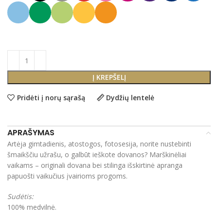
Į KREPŠELĮ
Pridėti į norų sąrašą
Dydžių lentelė
APRAŠYMAS
Artėja gimtadienis, atostogos, fotosesija, norite nustebinti
šmaikščiu užrašu, o galbūt ieškote dovanos? Marškinėliai
vaikams – originali dovana bei stilinga išskirtinė apranga
papuošti vaikučius įvairioms progoms.
Sudėtis:
100% medvilnė.