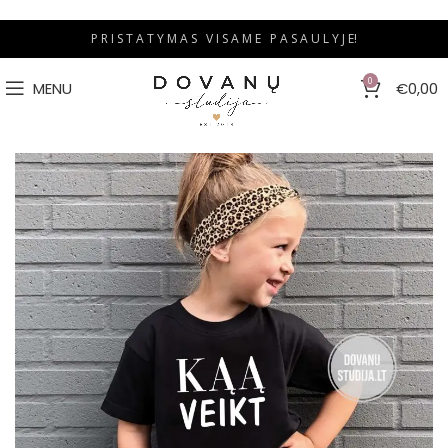
P R I S T A T Y M A S V I S A M E P A S A U L Y J E!
0
MENU
€
0,00