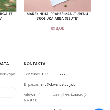
RGAITEI
MARŠKINĖLIAI PRANEŠIMAS „TURĖSIU
MA
PASIRINKTI SAVYBES
PASIRI
A“
BROLIUKĄ ARBA SESUTĘ“
€
13,00
RATA
KONTAKTAI
 kolekcijas
Telefonas:
+37060806227
El. paštas:
info@dovanustudija.lt
Adresas: Raudondvario pl 99, Kaunas (2
aukštas)