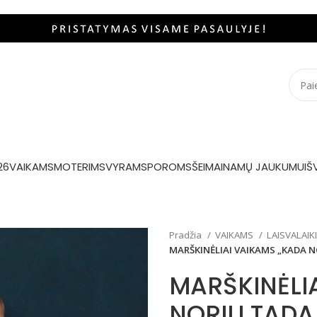
26
VAIKAMS
MOTERIMS
VYRAMS
POROMS
ŠEIMAI
NAMŲ JAUKUMUI
Š
Pradžia
VAIKAMS
LAISVALAIK
MARŠKINĖLIAI VAIKAMS „KADA N
MARŠKINĖLI
NORIU TADA 