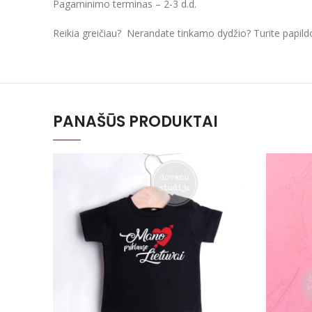
Pagaminimo terminas – 2-3 d.d.
Reikia greičiau? Nerandate tinkamo dydžio? Turite papil
PANAŠŪS PRODUKTAI