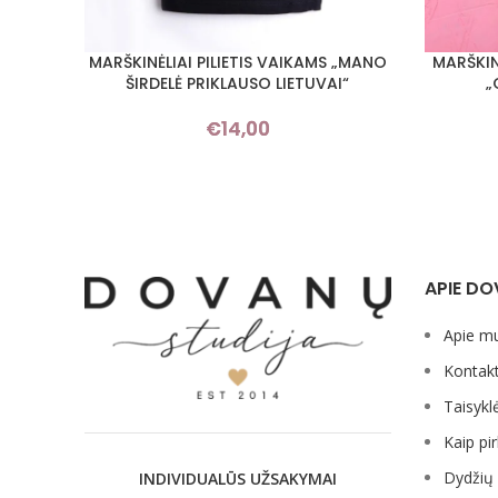
MARŠKINĖLIAI PILIETIS VAIKAMS „MANO
MARŠKIN
PASIRINKTI SAVYBES
PASIRINKT
ŠIRDELĖ PRIKLAUSO LIETUVAI“
„
€
14,00
APIE DO
Apie m
Kontakt
Taisykl
Kaip pir
Dydžių 
INDIVIDUALŪS UŽSAKYMAI