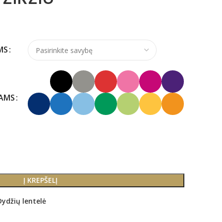
MS
KAMS
Į KREPŠELĮ
Dydžių lentelė