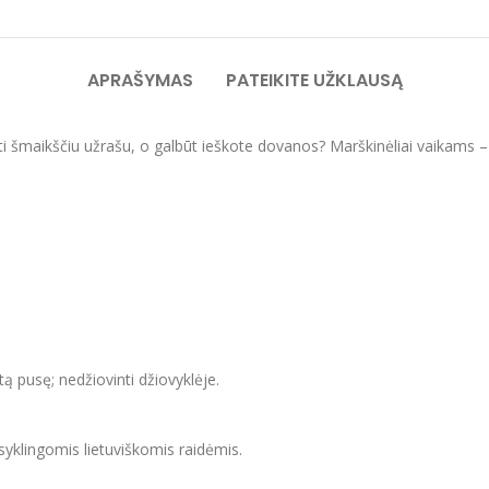
APRAŠYMAS
PATEIKITE UŽKLAUSĄ
ti šmaikščiu užrašu, o galbūt ieškote dovanos? Marškinėliai vaikams – o
itą pusę; nedžiovinti džiovyklėje.
isyklingomis lietuviškomis raidėmis.