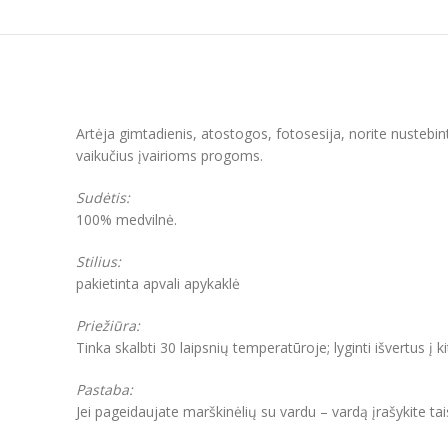
Artėja gimtadienis, atostogos, fotosesija, norite nustebin
vaikučius įvairioms progoms.
Sudėtis:
100% medvilnė.
Stilius:
pakietinta apvali apykaklė
Priežiūra:
Tinka skalbti 30 laipsnių temperatūroje; lyginti išvertus į k
Pastaba:
Jei pageidaujate marškinėlių su vardu – vardą įrašykite ta