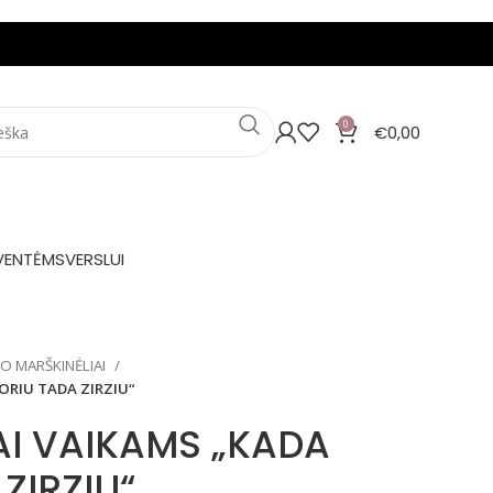
0
€
0,00
VENTĖMS
VERSLUI
IO MARŠKINĖLIAI
ORIU TADA ZIRZIU“
AI VAIKAMS „KADA
ZIRZIU“