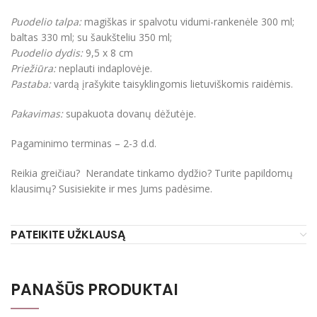
Puodelio talpa:
magiškas ir spalvotu vidumi-rankenėle 300 ml;
baltas 330 ml; su šaukšteliu 350 ml;
Puodelio dydis:
9,5 x 8 cm
Priežiūra:
neplauti indaplovėje.
Pastaba:
vardą įrašykite taisyklingomis lietuviškomis raidėmis.
Pakavimas:
supakuota dovanų dėžutėje.
Pagaminimo terminas – 2-3 d.d.
Reikia greičiau? Nerandate tinkamo dydžio? Turite papildomų
klausimų? Susisiekite ir mes Jums padėsime.
PATEIKITE UŽKLAUSĄ
PANAŠŪS PRODUKTAI