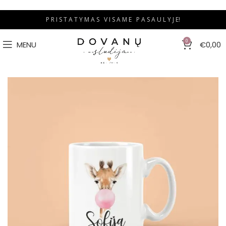
P R I S T A T Y M A S V I S A M E P A S A U L Y J E!
0
MENU
€
0,00