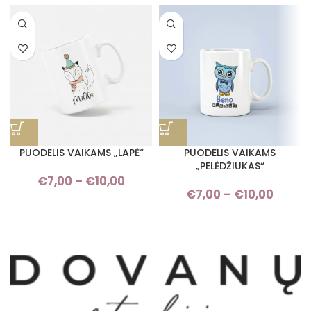
PUODELIS VAIKAMS „LAPĖ“
PUODELIS VAIKAMS
„PELĖDŽIUKAS“
€
7,00
–
€
10,00
Price range: €7,00 through
€
7,00
–
€
10,00
Pric
€10,00
rang
€7,0
throu
€10,