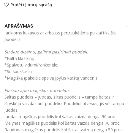
Pridėti į norų sąrašą
APRAŠYMAS
Jaukioms kakavos ar arbatos pertraukėlėms puikiai tiks šis
puodelis.
Su šiuo dizainu, galima pasirinkti puodelį:
*Baltą klasikinį;
*Spalvotu vidumi/rankenėle;
*Su šaukšteliu;
*Magišką (pakeičia spalvą įpylus karštą vandenį)
Plačiau apie magiškus puodelius:
Šaltas puodelis – juodas, šiltas puodelis – tampa baltas ir
išryškėja vaizdas ant puodelio. Puodeliui atvėsus, jis vėl tampa
juodas.
Juodas magiškas puodelis kol šaltas vaizdą dengia 90 proc.
Mėlynas magiškas puodelis kol šaltas vaizdą dengia 70 proc.
Raudonas magiškas puodelis kol šaltas vaizdą dengia 50 proc.