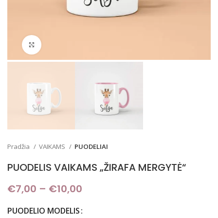
Padidinti
Pradžia
VAIKAMS
PUODELIAI
PUODELIS VAIKAMS „ŽIRAFA MERGYTĖ“
€
7,00
–
€
10,00
Price range: €7,00 through
€10,00
PUODELIO MODELIS