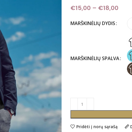
€
15,00
–
€
18,00
Pric
MARŠKINĖLIŲ DYDIS
MARŠKINĖLIŲ SPALVA
Pridėti į norų sąrašą