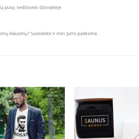
itą pusę; nedžiovinti džiovyklėje.
domų klausimų? Susisiekite ir mes Jums padėsime.