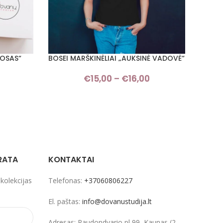
BOSAS“
BOSEI MARŠKINĖLIAI „AUKSINĖ VADOVĖ“
VALST
PASIRINKTI SAVYBES
PASIRI
€
15,00
–
€
16,00
Price
range:
€15,00
through
€16,00
RATA
KONTAKTAI
 kolekcijas
Telefonas:
+37060806227
El. paštas:
info@dovanustudija.lt
Adresas: Raudondvario pl 99, Kaunas (2