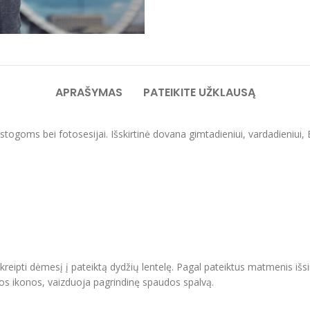
APRAŠYMAS
PATEIKITE UŽKLAUSĄ
atostogoms bei fotosesijai. Išskirtinė dovana gimtadieniui, vardadieniui
ipti dėmesį į pateiktą dydžių lentelę. Pagal pateiktus matmenis išsir
vos ikonos, vaizduoja pagrindinę spaudos spalvą.