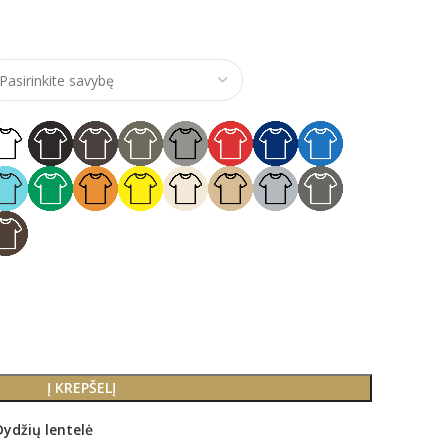
e range: €15,00 through €18,00
Į KREPŠELĮ
Dydžių lentelė