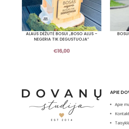
ALAUS DĖŽUTĖ BOSUI „BOSO ALUS –
BOSUI
Į KREPŠELĮ
PASIRINKT
NEGERIA TIK DEGUSTUOJA“
€
16,00
APIE DO
Apie m
Kontakt
Taisykl