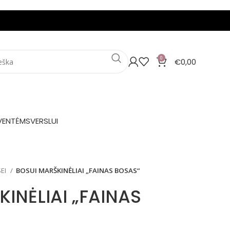
0
€
0,00
VENTĖMS
VERSLUI
SEI
BOSUI MARŠKINĖLIAI „FAINAS BOSAS“
INĖLIAI „FAINAS