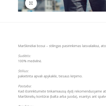
Padidinti
Marškinėliai bosui – stilingas pasirinkimas laisvalaikiui, 
Sudėtis:
100% medvilnė.
Stilius:
pakietinta apvali apykaklė, tiesaus kirpimo.
Pastaba:
Kad išsirinktumėte tinkamiausią dydį rekomenduojame atkre
Marškinėlių kontūrai (balta arba juoda), esantys ant spal