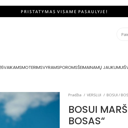
26
VAIKAMS
MOTERIMS
VYRAMS
POROMS
ŠEIMAI
NAMŲ JAUKUMUI
Š
Pradžia
VERSLUI
BOSUI / BO
BOSUI MARŠK
BOSAS“