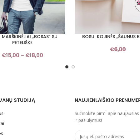
 MARŠKINĖLIAI „BOSAS“ SU
BOSUI KOJINĖS „ŠAUNUS 
I SAVYBES
PASIRINKTI SAVYBES
PETELIŠKE
€
6,00
€
15,00
–
€
18,00
Price
range:
€15,00
through
€18,00
VANŲ STUDIJĄ
NAUJIENLAIŠKIO PRENUME
us
Sužinokite pirmi apie naujausias
ir pasiūlymus!
ai
ės