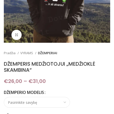
Padidinti
Pradžia
VYRAMS
DŽEMPERIAI
DŽEMPERIS MEDŽIOTOJUI „MEDŽIOKLĖ
SKAMBINA“
€
26,00
–
€
31,00
Price range: €26,00
through €31,00
DŽEMPERIO MODELIS