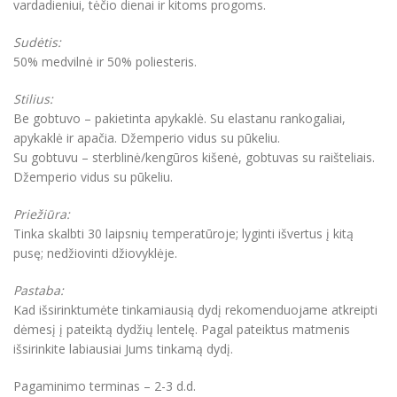
vardadieniui, tėčio dienai ir kitoms progoms.
Sudėtis:
50% medvilnė ir 50% poliesteris.
Stilius:
Be gobtuvo – pakietinta apykaklė. Su elastanu rankogaliai,
apykaklė ir apačia. Džemperio vidus su pūkeliu.
Su gobtuvu – sterblinė/kengūros kišenė, gobtuvas su raišteliais.
Džemperio vidus su pūkeliu.
Priežiūra:
Tinka skalbti 30 laipsnių temperatūroje; lyginti išvertus į kitą
pusę; nedžiovinti džiovyklėje.
Pastaba:
Kad išsirinktumėte tinkamiausią dydį rekomenduojame atkreipti
dėmesį į pateiktą dydžių lentelę. Pagal pateiktus matmenis
išsirinkite labiausiai Jums tinkamą dydį.
Pagaminimo terminas – 2-3 d.d.