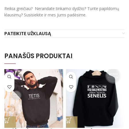
Reikia greičiau? Nerandate tinkamo dydžio? Turite papildomų
klausimų? Susisiekite ir mes Jums padėsime.
PATEIKITE UŽKLAUSĄ
PANAŠŪS PRODUKTAI