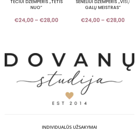
TĖČIUI DŽEMPERIS „TĖTIS
SENELIUI DŽEMPERIS „VISŲ
NUO“
GALŲ MEISTRAS“
€
24,00
–
€
28,00
Price range: €24,00 through
€
24,00
–
€
28,00
Pri
€28,00
rang
€24,
thro
€28,
INDIVIDUALŪS UŽSAKYMAI