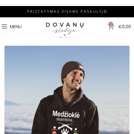
P R I S T A T Y M A S V I S A M E P A S A U L Y J E!
0
MENU
€
0,00