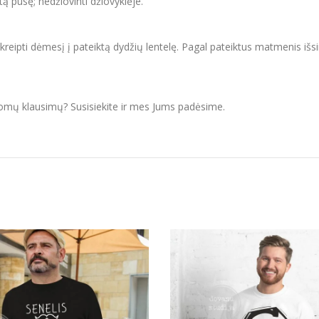
itą pusę; nedžiovinti džiovyklėje.
ipti dėmesį į pateiktą dydžių lentelę. Pagal pateiktus matmenis išsir
domų klausimų? Susisiekite ir mes Jums padėsime.