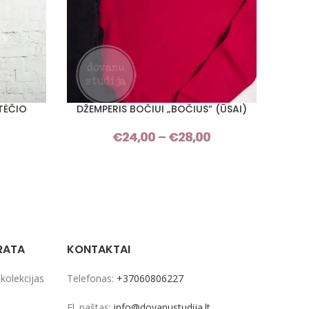
 TĖČIO
DŽEMPERIS BOČIUI „BOČIUS“ (ŪSAI)
TĖ
PASIRINKTI SAVYBES
PASIRI
€
24,00
–
€
28,00
Price
Price
range:
range:
€24,00
€24,00
through
through
€28,00
€28,00
RATA
KONTAKTAI
 kolekcijas
Telefonas:
+37060806227
El. paštas:
info@dovanustudija.lt