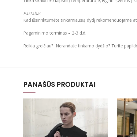
Tinka skalbti 30 laipsnių temperatūroje; lyginti išvertus į k
Pastaba:
Kad išsirinktumėte tinkamiausią dydį rekomenduojame atkre
Pagaminimo terminas – 2-3 d.d.
Reikia greičiau? Nerandate tinkamo dydžio? Turite papil
PANAŠŪS PRODUKTAI