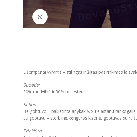
Padidinti
Džemperiai vyrams – stilingas ir šiltas pasirinkimas laisva
Sudėtis:
50% medvilnė ir 50% poliesteris.
Stilius:
Be gobtuvo – pakietinta apykaklė. Su elastanu rankogaliai
Su gobtuvu – sterblinė/kengūros kišenė, gobtuvas su raišt
Priežiūra: