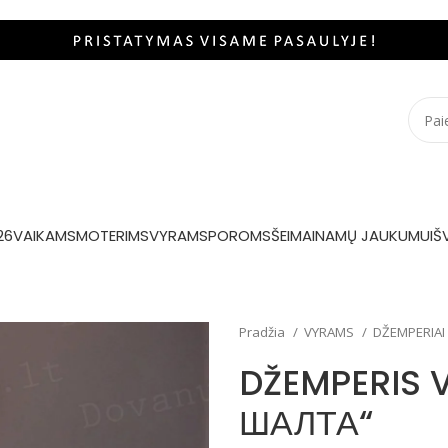
26
VAIKAMS
MOTERIMS
VYRAMS
POROMS
ŠEIMAI
NAMŲ JAUKUMUI
Š
Pradžia
VYRAMS
DŽEMPERIAI
DŽEMPERIS 
ШАЛТА“