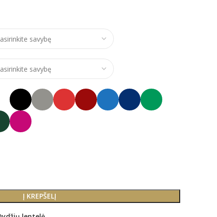
ce range: €24,00 through €28,00
Į KREPŠELĮ
Dydžių lentelė