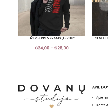
DŽEMPERIS VYRAMS „DIRBU“
SENELIU
PASIRINKTI SAVYBES
PASIRINKT
€
24,00
–
€
28,00
Price
range:
€24,00
through
€28,00
APIE DO
Apie m
Kontakt