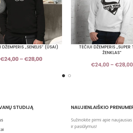
I DŽEMPERIS „SENELIS“ (ŪSAI)
TĖČIUI DŽEMPERIS „SUPER
I SAVYBES
PASIRINKTI SAVYBES
ŽENKLAS“
€
24,00
–
€
28,00
Price
€
24,00
–
€
28,00
range:
€24,00
through
€28,00
VANŲ STUDIJĄ
NAUJIENLAIŠKIO PRENUME
us
Sužinokite pirmi apie naujausias
ir pasiūlymus!
ai